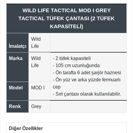
WILD LIFE TACTICAL MOD I GREY
TACTICAL TÜFEK ÇANTASI (2 TÜFEK
KAPASİTELİ)
Wild
İmalatçı
Life
Marka
Wild
- 2 tüfek kapasiteli
Life
- 105 cm uzunluğunda
- Ön tarafta 6 adet şarjör haznesi
- Ön yüz ve arka yüzde fermuarlı
cep
Model
MOD I
- Sırt çantası olarak kullanılabilir.
Renk
Grey
Diğer Özellikler