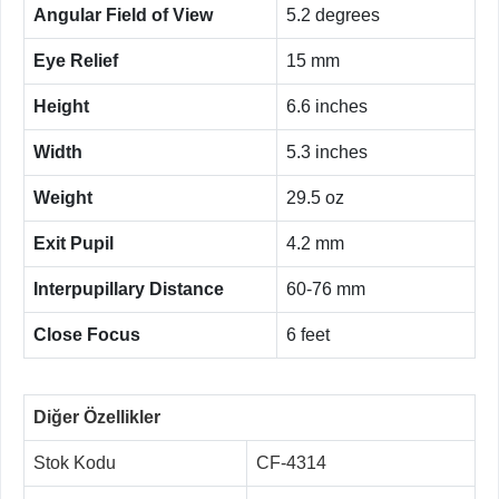
Angular Field of View
5.2 degrees
Eye Relief
15 mm
Height
6.6 inches
Width
5.3 inches
Weight
29.5 oz
Exit Pupil
4.2 mm
Interpupillary Distance
60-76 mm
Close Focus
6 feet
Diğer Özellikler
Stok Kodu
CF-4314