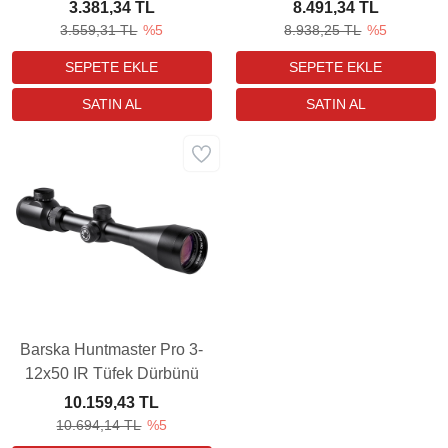
Red Dot Sight
Dürbünü
3.381,34 TL
8.491,34 TL
3.559,31 TL
%5
8.938,25 TL
%5
Barska Huntmaster Pro 3-
12x50 IR Tüfek Dürbünü
10.159,43 TL
10.694,14 TL
%5