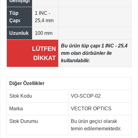
Genişliği
Tüp
1 INC -
Çapı
25,4 mm
Uzunluk
100 mm
Bu ürün tüp çapı 1 INC - 25,4
LÜTFEN
mm olan dürbünler ile
DİKKAT
kullanılabilir.
Diğer Özellikler
Stok Kodu
VO-SCOP-02
Marka
VECTOR OPTICS
Stok Durumu
Bu ürün geçici olarak
temin edilememektedir.