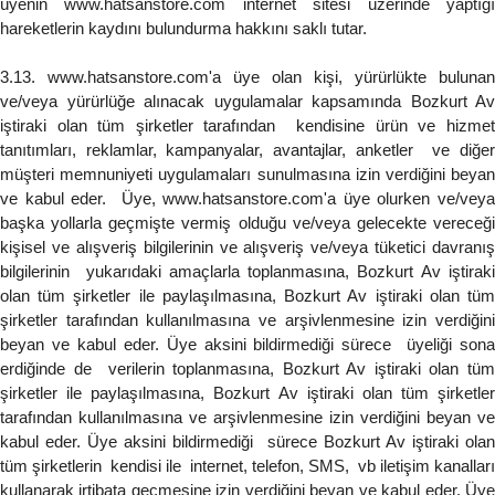
üyenin www.hatsanstore.com internet sitesi üzerinde yaptığı
hareketlerin kaydını bulundurma hakkını saklı tutar.
3.13. www.hatsanstore.com'a üye olan kişi, yürürlükte bulunan
ve/veya yürürlüğe alınacak uygulamalar kapsamında Bozkurt Av
iştiraki olan tüm şirketler tarafından kendisine ürün ve hizmet
tanıtımları, reklamlar, kampanyalar, avantajlar, anketler ve diğer
müşteri memnuniyeti uygulamaları sunulmasına izin verdiğini beyan
ve kabul eder. Üye, www.hatsanstore.com'a üye olurken ve/veya
başka yollarla geçmişte vermiş olduğu ve/veya gelecekte vereceği
kişisel ve alışveriş bilgilerinin ve alışveriş ve/veya tüketici davranış
bilgilerinin yukarıdaki amaçlarla toplanmasına, Bozkurt Av iştiraki
olan tüm şirketler ile paylaşılmasına, Bozkurt Av iştiraki olan tüm
şirketler tarafından kullanılmasına ve arşivlenmesine izin verdiğini
beyan ve kabul eder. Üye aksini bildirmediği sürece üyeliği sona
erdiğinde de verilerin toplanmasına, Bozkurt Av iştiraki olan tüm
şirketler ile paylaşılmasına, Bozkurt Av iştiraki olan tüm şirketler
tarafından kullanılmasına ve arşivlenmesine izin verdiğini beyan ve
kabul eder. Üye aksini bildirmediği sürece Bozkurt Av iştiraki olan
tüm şirketlerin kendisi ile internet, telefon, SMS, vb iletişim kanalları
kullanarak irtibata geçmesine izin verdiğini beyan ve kabul eder. Üye