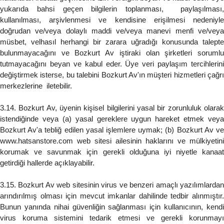
yukarıda bahsi geçen bilgilerin toplanması, paylaşılması,
kullanılması, arşivlenmesi ve kendisine erişilmesi nedeniyle
doğrudan ve/veya dolaylı maddi ve/veya manevi menfi ve/veya
müsbet, velhasıl herhangi bir zarara uğradığı konusunda talepte
bulunmayacağını ve Bozkurt Av iştiraki olan şirketleri sorumlu
tutmayacağını beyan ve kabul eder. Üye veri paylaşım tercihlerini
değiştirmek isterse, bu talebini Bozkurt Av'ın müşteri hizmetleri çağrı
merkezlerine iletebilir.
3.14. Bozkurt Av, üyenin kişisel bilgilerini yasal bir zorunluluk olarak
istendiğinde veya (a) yasal gereklere uygun hareket etmek veya
Bozkurt Av'a tebliğ edilen yasal işlemlere uymak; (b) Bozkurt Av ve
www.hatsanstore.com web sitesi ailesinin haklarını ve mülkiyetini
korumak ve savunmak için gerekli olduğuna iyi niyetle kanaat
getirdiği hallerde açıklayabilir.
3.15. Bozkurt Av web sitesinin virus ve benzeri amaçlı yazılımlardan
arındırılmış olması için mevcut imkanlar dahilinde tedbir alınmıştır.
Bunun yanında nihai güvenliğin sağlanması için kullanıcının, kendi
virus koruma sistemini tedarik etmesi ve gerekli korunmayı