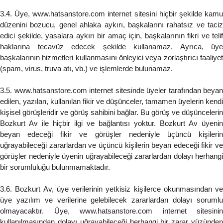
3.4. Üye, www.hatsanstore.com internet sitesini hiçbir şekilde kamu
düzenini bozucu, genel ahlaka aykırı, başkalarını rahatsız ve taciz
edici şekilde, yasalara aykırı bir amaç için, başkalarının fikri ve telif
haklarına tecavüz edecek şekilde kullanamaz. Ayrıca, üye
başkalarının hizmetleri kullanmasını önleyici veya zorlaştırıcı faaliyet
(spam, virus, truva atı, vb.) ve işlemlerde bulunamaz.
3.5. www.hatsanstore.com internet sitesinde üyeler tarafından beyan
edilen, yazılan, kullanılan fikir ve düşünceler, tamamen üyelerin kendi
kişisel görüşleridir ve görüş sahibini bağlar. Bu görüş ve düşüncelerin
Bozkurt Av ile hiçbir ilgi ve bağlantısı yoktur. Bozkurt Av üyenin
beyan edeceği fikir ve görüşler nedeniyle üçüncü kişilerin
uğrayabileceği zararlardan ve üçüncü kişilerin beyan edeceği fikir ve
görüşler nedeniyle üyenin uğrayabileceği zararlardan dolayı herhangi
bir sorumluluğu bulunmamaktadır.
3.6. Bozkurt Av, üye verilerinin yetkisiz kişilerce okunmasından ve
üye yazılım ve verilerine gelebilecek zararlardan dolayı sorumlu
olmayacaktır. Üye, www.hatsanstore.com internet sitesinin
kullanılmasından dolayı uğrayabileceği herhangi bir zarar yüzünden