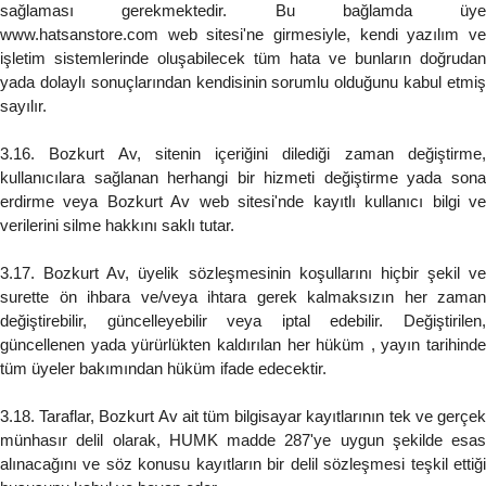
sağlaması gerekmektedir. Bu bağlamda üye
www.hatsanstore.com web sitesi'ne girmesiyle, kendi yazılım ve
işletim sistemlerinde oluşabilecek tüm hata ve bunların doğrudan
yada dolaylı sonuçlarından kendisinin sorumlu olduğunu kabul etmiş
sayılır.
3.16. Bozkurt Av, sitenin içeriğini dilediği zaman değiştirme,
kullanıcılara sağlanan herhangi bir hizmeti değiştirme yada sona
erdirme veya Bozkurt Av web sitesi'nde kayıtlı kullanıcı bilgi ve
verilerini silme hakkını saklı tutar.
3.17. Bozkurt Av, üyelik sözleşmesinin koşullarını hiçbir şekil ve
surette ön ihbara ve/veya ihtara gerek kalmaksızın her zaman
değiştirebilir, güncelleyebilir veya iptal edebilir. Değiştirilen,
güncellenen yada yürürlükten kaldırılan her hüküm , yayın tarihinde
tüm üyeler bakımından hüküm ifade edecektir.
3.18. Taraflar, Bozkurt Av ait tüm bilgisayar kayıtlarının tek ve gerçek
münhasır delil olarak, HUMK madde 287'ye uygun şekilde esas
alınacağını ve söz konusu kayıtların bir delil sözleşmesi teşkil ettiği