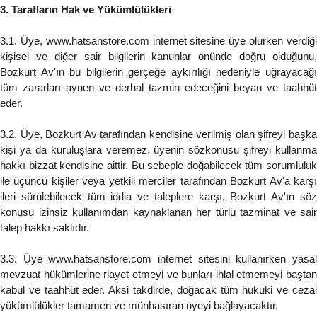
3. Tarafların Hak ve Yükümlülükleri
3.1. Üye, www.hatsanstore.com internet sitesine üye olurken verdiği
kişisel ve diğer sair bilgilerin kanunlar önünde doğru olduğunu,
Bozkurt Av'ın bu bilgilerin gerçeğe aykırılığı nedeniyle uğrayacağı
tüm zararları aynen ve derhal tazmin edeceğini beyan ve taahhüt
eder.
3.2. Üye, Bozkurt Av tarafından kendisine verilmiş olan şifreyi başka
kişi ya da kuruluşlara veremez, üyenin sözkonusu şifreyi kullanma
hakkı bizzat kendisine aittir. Bu sebeple doğabilecek tüm sorumluluk
ile üçüncü kişiler veya yetkili merciler tarafından Bozkurt Av'a karşı
ileri sürülebilecek tüm iddia ve taleplere karşı, Bozkurt Av'ın söz
konusu izinsiz kullanımdan kaynaklanan her türlü tazminat ve sair
talep hakkı saklıdır.
3.3. Üye www.hatsanstore.com internet sitesini kullanırken yasal
mevzuat hükümlerine riayet etmeyi ve bunları ihlal etmemeyi baştan
kabul ve taahhüt eder. Aksi takdirde, doğacak tüm hukuki ve cezai
yükümlülükler tamamen ve münhasıran üyeyi bağlayacaktır.