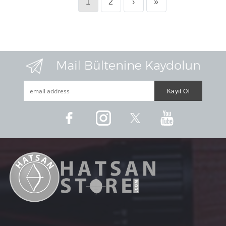
1
2
›
»