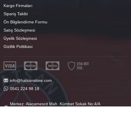
Kargo Firmaları
Sipariş Takibi
Ön Bilgilendirme Formu
Satış Sözleşmesi
Üyelik Sözleşmesi
Gizlilik Politikası
info@hatsanstore.com
0541 224 98 18
Merkez: Alacamescit Mah. Kümbet Sokak No:4/A
Osmangazi/BURSA
40°11'07.1"N 29°04'01.8"E