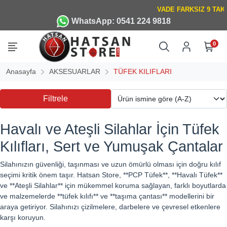
WhatsApp: 0541 224 9818
0
Anasayfa
AKSESUARLAR
TÜFEK KILIFLARI
Filtrele
Havalı ve Ateşli Silahlar İçin Tüfek
Kılıfları, Sert ve Yumuşak Çantalar
Silahınızın güvenliği, taşınması ve uzun ömürlü olması için doğru kılıf
seçimi kritik önem taşır. Hatsan Store, **PCP Tüfek**, **Havalı Tüfek**
ve **Ateşli Silahlar** için mükemmel koruma sağlayan, farklı boyutlarda
ve malzemelerde **tüfek kılıfı** ve **taşıma çantası** modellerini bir
araya getiriyor. Silahınızı çizilmelere, darbelere ve çevresel etkenlere
karşı koruyun.