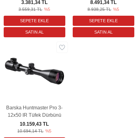
Red Dot Sight
Dürbünü
3.381,34 TL
8.491,34 TL
3.559,31 TL
%5
8.938,25 TL
%5
Barska Huntmaster Pro 3-
12x50 IR Tüfek Dürbünü
10.159,43 TL
10.694,14 TL
%5