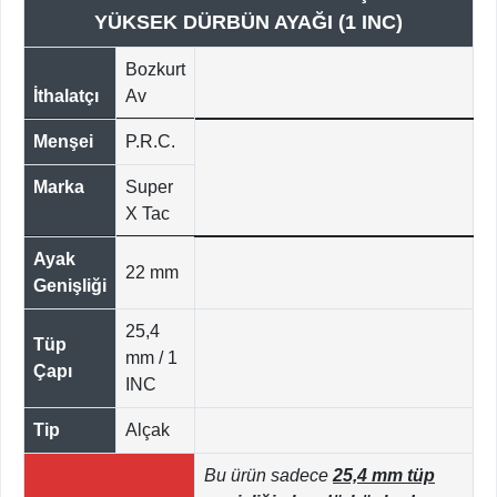
YÜKSEK DÜRBÜN AYAĞI (1 INC)
Bozkurt
İthalatçı
Av
Menşei
P.R.C.
Marka
Super
X Tac
Ayak
22 mm
Genişliği
25,4
Tüp
mm / 1
Çapı
INC
Tip
Alçak
Bu ürün sadece
25,4 mm tüp