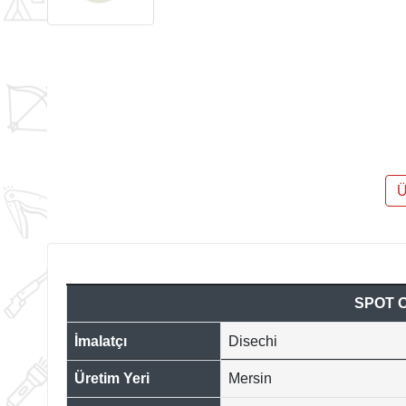
Ü
SPOT O
İmalatçı
Disechi
Üretim Yeri
Mersin