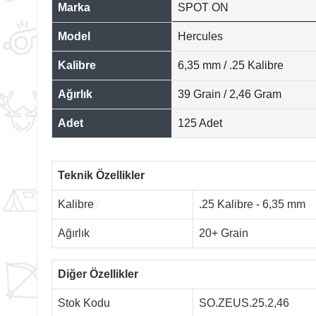
Marka
SPOT ON
Model
Hercules
Kalibre
6,35 mm / .25 Kalibre
Ağırlık
39 Grain / 2,46 Gram
Adet
125 Adet
Teknik Özellikler
Kalibre
?
.25 Kalibre - 6,35 mm
Ağırlık
?
20+ Grain
Diğer Özellikler
Stok Kodu
SO.ZEUS.25.2,46