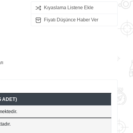
Kıyaslama Listene Ekle
Fiyatı Düşünce Haber Ver
rı
5 ADET)
mektedir.
adır.