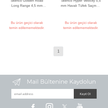
Skenco Golden Road
Skenco Hyper Velocity 5,5
Long Range 4,5 mm
mm Havalı Tüfek Saçması
Havalı Tüfek Saçması
(10,3 Grain - 100 Adet)
(8,5 Grain - 150 Adet)
Bu ürün geçici olarak
Bu ürün geçici olarak
temin edilememektedir.
temin edilememektedir.
1