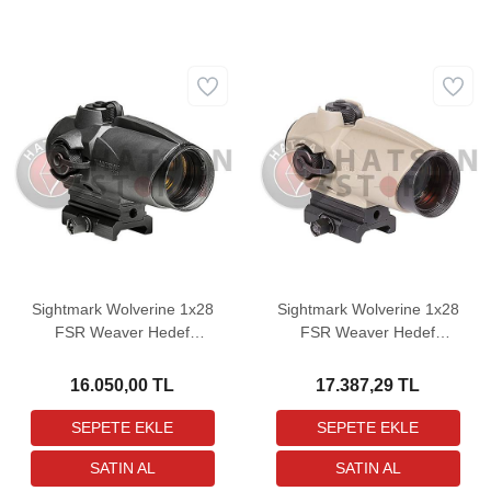
Sightmark Wolverine 1x28
Sightmark Wolverine 1x28
FSR Weaver Hedef
FSR Weaver Hedef
Noktalayıcı Red Dot Sight
Noktalayıcı Red Dot Sight
(FDE)
16.050,00 TL
17.387,29 TL