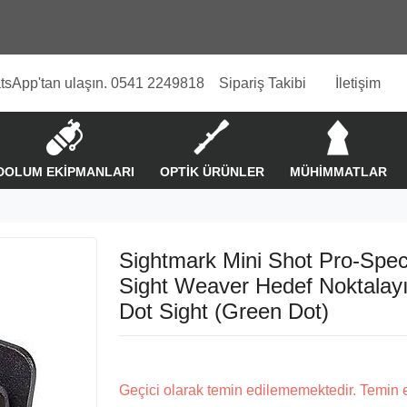
tsApp'tan ulaşın. 0541 2249818
Sipariş Takibi
İletişim
DOLUM EKİPMANLARI
OPTİK ÜRÜNLER
MÜHİMMATLAR
Sightmark Mini Shot Pro-Spec
Sight Weaver Hedef Noktalay
Dot Sight (Green Dot)
Geçici olarak temin edilememektedir. Temin 