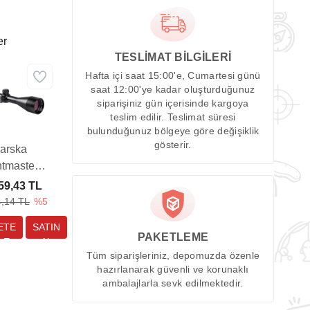
er
TESLİMAT BİLGİLERİ
Hafta içi saat 15:00'e, Cumartesi günü
saat 12:00'ye kadar oluşturduğunuz
siparişiniz gün içerisinde kargoya
teslim edilir. Teslimat süresi
bulunduğunuz bölgeye göre değişiklik
gösterir.
arska
tmaster
-12x50 IR
59,43 TL
k Dürbünü
4,14 TL
%5
PAKETLEME
Tüm siparişleriniz, depomuzda özenle
hazırlanarak güvenli ve korunaklı
ambalajlarla sevk edilmektedir.