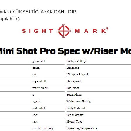
arındaki YÜKSELTİCİ AYAK DAHILDIR
ılabilir.)