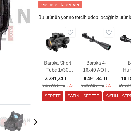
Gelince Haber Ver
Bu ürünün yerine tercih edebileceğiniz ürünl
Barska Short
Barska 4-
B
Tube 1x30
16x40 AO IR
Hun
Weaver Hedef
External MIL-
Pro 3
3.381,34 TL
8.491,34 TL
10.1
Noktalayıcı
DOT Tüfek
Tüfe
3.559,31 TL
%5
8.938,25 TL
%5
10.69
Red Dot Sight
Dürbünü