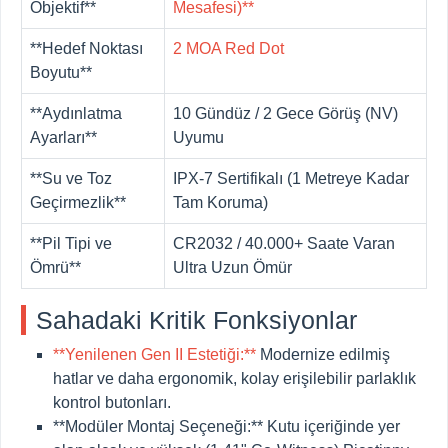
Objektif**
Mesafesi)**
**Hedef Noktası
2 MOA Red Dot
Boyutu**
**Aydınlatma
10 Gündüz / 2 Gece Görüş (NV)
Ayarları**
Uyumu
**Su ve Toz
IPX-7 Sertifikalı (1 Metreye Kadar
Geçirmezlik**
Tam Koruma)
**Pil Tipi ve
CR2032 / 40.000+ Saate Varan
Ömrü**
Ultra Uzun Ömür
Sahadaki Kritik Fonksiyonlar
**Yenilenen Gen II Estetiği:**
Modernize edilmiş
hatlar ve daha ergonomik, kolay erişilebilir parlaklık
kontrol butonları.
**Modüler Montaj Seçeneği:**
Kutu içeriğinde yer