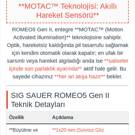
**MOTAC™ Teknolojisi: Akıllı
Hareket Sensörü**
ROMEO5 Gen II, entegre **MOTAC™ (Motion
Activated Illumination)** teknolojisine sahiptir.
Optik, hareketsiz kaldığında pil tasarrufu sağlamak
için kendini otomatik olarak kapatır; en ufak bir
sarsıntı veya hareket algıladığı anda ise
**saliseler
içinde son parlaklık ayarında**
aktif hale gelir. Bu
sayede cihazınız
**her an atışa hazır**
bekler.
SIG SAUER ROMEO5 Gen II
Teknik Detayları
Özellik
Açıklama
**Büyütme ve
**1x20 mm (Sınırsız Göz