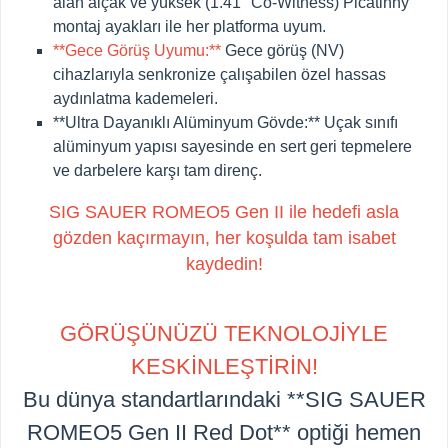
alan alçak ve yüksek (1.41" Co-Witness) Picatinny
montaj ayakları ile her platforma uyum.
**Gece Görüş Uyumu:**
Gece görüş (NV)
cihazlarıyla senkronize çalışabilen özel hassas
aydınlatma kademeleri.
**Ultra Dayanıklı Alüminyum Gövde:**
Uçak sınıfı
alüminyum yapısı sayesinde en sert geri tepmelere
ve darbelere karşı tam direnç.
SIG SAUER ROMEO5 Gen II ile hedefi asla
gözden kaçırmayın, her koşulda tam isabet
kaydedin!
GÖRÜŞÜNÜZÜ TEKNOLOJİYLE
KESKİNLEŞTİRİN!
Bu dünya standartlarındaki **SIG SAUER
ROMEO5 Gen II Red Dot** optiği hemen