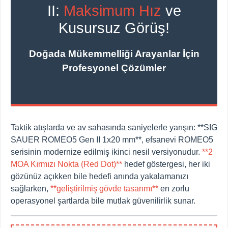
II:
Maksimum Hız
ve
Kusursuz Görüş!
Doğada Mükemmelliği Arayanlar İçin
Profesyonel Çözümler
Taktik atışlarda ve av sahasında saniyelerle yarışın: **SIG
SAUER ROMEO5 Gen II 1x20 mm**, efsanevi ROMEO5
serisinin modernize edilmiş ikinci nesil versiyonudur.
**2
MOA Kırmızı Nokta (Red Dot)**
hedef göstergesi, her iki
gözünüz açıkken bile hedefi anında yakalamanızı
sağlarken,
**geliştirilmiş gövde tasarımı**
en zorlu
operasyonel şartlarda bile mutlak güvenilirlik sunar.