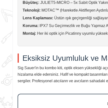
Büyüteç:
JULIET5-MICRO – 5x Sabit Optik Yakınl
Teknoloji:
MOTAC™ (Hareketle Aktifleşen Aydınl
Lens Kaplaması:
Üstün ışık geçirgenliği sağlayan
Koruma:
IPX7 Su Geçirmezlik ve Buğu Yapmaz Az
Montaj:
Her iki optik için Picatinny uyumlu yüksek
Eksiksiz Uyumluluk ve
Sig Sauer'in bu kombo kiti, optik eksen yüksekliği 
hizalama elde edersiniz. Hafif ve kompakt tasarımlar
sergiler. Profesyonel atıcıların ve avcıların sahadaki 