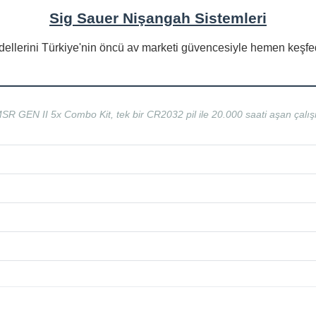
Sig Sauer Nişangah Sistemleri
ellerini Türkiye'nin öncü av marketi güvencesiyle hemen keşfe
 GEN II 5x Combo Kit, tek bir CR2032 pil ile 20.000 saati aşan çalı