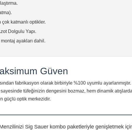
aştırma.
atma).
 çok katmanlı optikler.
ot Dolgulu Yapı.
 montaj ayakları dahil.
 Maksimum Güven
açısından fabrikasyon olarak birbiriyle %100 uyumlu ayarlanmış
ı sayesinde tüfeğinizin dengesini bozmaz, hem dinamik atışlard
en güçlü optik merkezidir.
Menzilinizi Sig Sauer kombo paketleriyle genişletmek içi