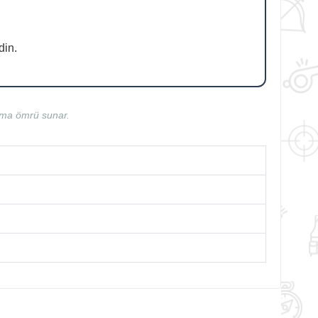
din.
şma ömrü sunar.