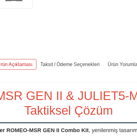
rün Açıklaması
Taksit / Ödeme Seçenekleri
Ürün Yorumla
SR GEN II & JULIET5-MI
Taktiksel Çözüm
uer ROMEO-MSR GEN II Combo Kit
, yenilenmiş tasa