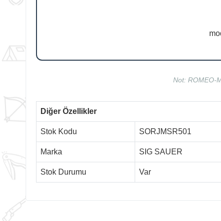
mod
Not: ROMEO-MSR
Diğer Özellikler
Stok Kodu
SORJMSR501
Marka
SIG SAUER
Stok Durumu
Var