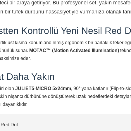
eci bir araya getiriyor. Bu profesyonel set, yakın mesafed
i bir tüfek dürbünü hassasiyetiyle vurmanıza olanak tanı
en Kontrollü Yeni Nesil Red D
 üst kısma konumlandırılmış ergonomik bir parlaklık tekerleği
nürlük sunar.
MOTAC™ (Motion Activated Illumination)
teknol
maksimize eder.
t Daha Yakın
iri olan
JULIET5-MICRO 5x24mm
, 90° yana katlanır (Flip-to-s
eskin nişancı dürbününe dönüştürerek uzak hedeflerdeki detayları
 dayanıklıdır.
Red Dot.