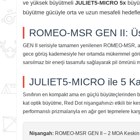
ve yüksek büyütmeli
JULIET5-MICRO 5x
büyüt
büyütme gücüyle orta ve uzun mesafeli hedefler
ROMEO-MSR GEN II: Üstt
GEN II serisiyle tamamen yenilenen ROMEO-MSR, artık
gece görüş kademesiyle her ortamda mükemmel görü
sarsılmaz bir enerji tasarrufu sağlayarak pil ömrünü 
JULIET5-MICRO ile 5 Ka
Sınıfının en kompakt ama en güçlü büyüteçlerinden b
kat optik büyütme, Red Dot nişangahınızı etkili bir k
performanslı prizmalarıyla en ağır geri tepmelere karşı
Nişangah:
ROMEO-MSR GEN II – 2 MOA Keskin 