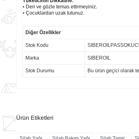
Tüketicinin Dikkatine:
• Deri ve gözle temas ettirmeyiniz.
• Çocuklardan uzak tutunuz.
Diğer Özellikler
Stok Kodu
SIBEROILPASSOKUC
Marka
SIBEROIL
Stok Durumu
Bu ürün geçici olarak 
Ürün Etiketleri
Silah Yağı
Silah Bakım Yağı
Silah Tamir
S