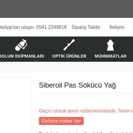
tsApp'tan ulaşın. 0541 2249818
Sipariş Takibi
İletişim
DOLUM EKİPMANLARI
OPTİK ÜRÜNLER
MÜHİMMATLAR
Siberoil Pas Sökücü Yağ
Geçici olarak temin edilememektedir. Temin 
Gelince Haber Ver