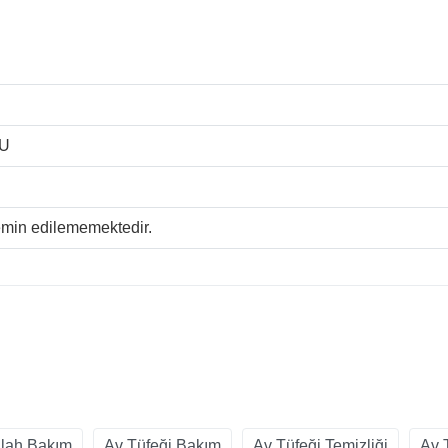
U
temin edilememektedir.
ilah Bakım
Av Tüfeği Bakım
Av Tüfeği Temizliği
Av 