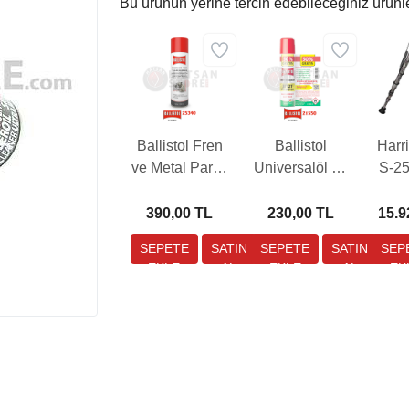
Bu ürünün yerine tercih edebileceğiniz ürünl
Ballistol Fren
Ballistol
Harr
ve Metal Parça
Universalöl 75
S-2
Temizleyici
ml Koruyucu
13,
500 ml Yağ
Silah Bakım
390,00 TL
230,00 TL
15.9
Yağı