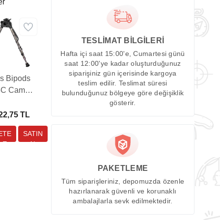
er
TESLİMAT BİLGİLERİ
Hafta içi saat 15:00'e, Cumartesi günü
saat 12:00'ye kadar oluşturduğunuz
siparişiniz gün içerisinde kargoya
is Bipods
teslim edilir. Teslimat süresi
5C Camo
bulunduğunuz bölgeye göre değişiklik
5” to 27”
gösterir.
Bipod
22,75 TL
PAKETLEME
Tüm siparişleriniz, depomuzda özenle
hazırlanarak güvenli ve korunaklı
ambalajlarla sevk edilmektedir.