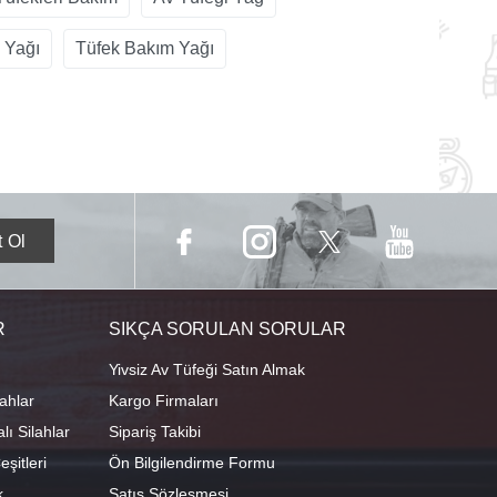
 Yağı
Tüfek Bakım Yağı
R
SIKÇA SORULAN SORULAR
Yivsiz Av Tüfeği Satın Almak
ahlar
Kargo Firmaları
ı Silahlar
Sipariş Takibi
şitleri
Ön Bilgilendirme Formu
k
Satış Sözleşmesi