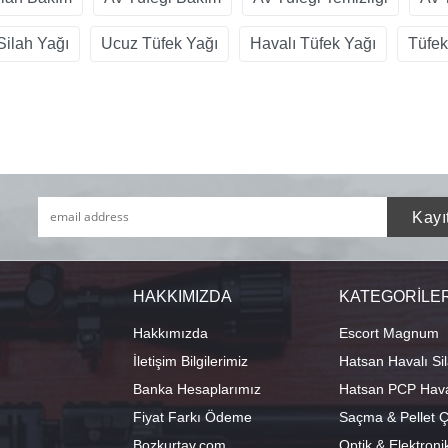
Silah Yağı
Ucuz Tüfek Yağı
Havalı Tüfek Yağı
Tüfek
HAKKIMIZDA
KATEGORİLE
Hakkımızda
Escort Magnum
İletişim Bilgilerimiz
Hatsan Havalı Sil
Banka Hesaplarımız
Hatsan PCP Haval
Fiyat Farkı Ödeme
Saçma & Pellet Çe
Bozkurtav.com
Optik & Elektroni