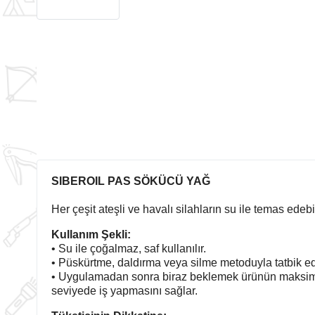
SIBEROIL PAS SÖKÜCÜ YAĞ
Her çeşit ateşli ve havalı silahların su ile temas ede
Kullanım Şekli:
• Su ile çoğalmaz, saf kullanılır.
• Püskürtme, daldırma veya silme metoduyla tatbik edi
• Uygulamadan sonra biraz beklemek ürünün maks
seviyede iş yapmasını sağlar.