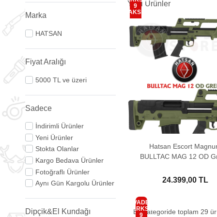
Yeni Ürünler
9
TAKSİT
Marka
HATSAN
Fiyat Aralığı
5000 TL ve üzeri
Sadece
İndirimli Ürünler
Yeni Ürünler
Hatsan Escort Magn
Stokta Olanlar
BULLTAC MAG 12 OD G
Kargo Bedava Ürünler
Pompalı Av Tüfeği
Fotoğraflı Ürünler
24.399,00 TL
Aynı Gün Kargolu Ürünler
VADE
FARKSIZ
Dipçik&El Kundağı
Bu kategoride toplam
29
ürü
9