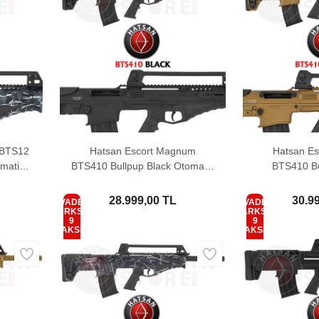
 BTS12
Hatsan Escort Magnum
Hatsan E
matik
BTS410 Bullpup Black Otomatik
BTS410 Bu
Av Tüfeği
Otomati
28.999,00 TL
30.9
VADE
VADE
FARKSIZ
FARKSIZ
9
9
TAKSİT
TAKSİT