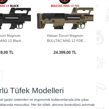
scort Magnum
Hatsan Escort Magnum
MAG 12 Black
BULLTAC MAG 12 FDE
 Av Tüfeği
Pompalı Av Tüfeği
49,00 TL
24.399,00 TL
rlü Tüfek Modelleri
l şarjör sistemleri ve ergonomik kullanımlarıyla öne çıkar.
larında mevcuttur. Her bir tüfek, atıcının kontrolünü artırmak