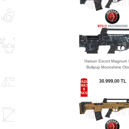
Hatsan Escort Magnum
Bullpup Moonshine Oto
Av Tüfeği
30.999,00 TL
VADE
FARKSIZ
9
TAKSİT