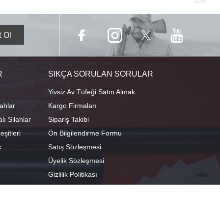
R
SIKÇA SORULAN SORULAR
Yivsiz Av Tüfeği Satın Almak
ahlar
Kargo Firmaları
ı Silahlar
Sipariş Takibi
şitleri
Ön Bilgilendirme Formu
k
Satış Sözleşmesi
Üyelik Sözleşmesi
Gizlilik Politikası