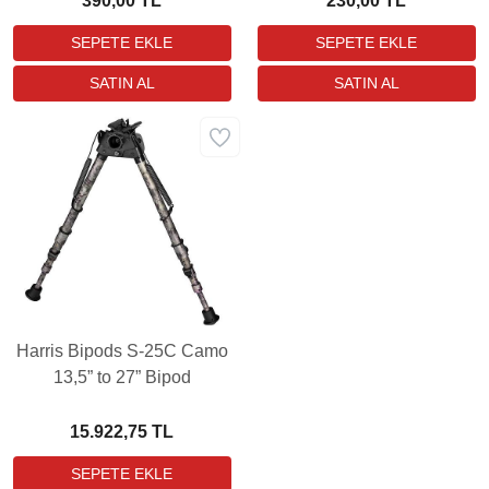
390,00 TL
230,00 TL
Harris Bipods S-25C Camo
13,5” to 27” Bipod
15.922,75 TL