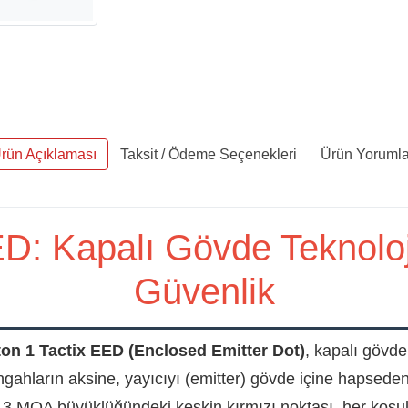
rün Açıklaması
Taksit / Ödeme Seçenekleri
Ürün Yorumla
ED: Kapalı Gövde Teknolo
Güvenlik
ton 1 Tactix EED (Enclosed Emitter Dot)
, kapalı gövde
ngahların aksine, yayıcıyı (emitter) gövde içine hapsede
 3 MOA büyüklüğündeki keskin kırmızı noktası, her koşul