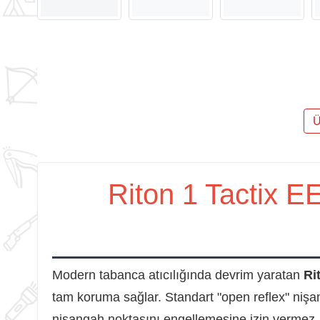
Ü
Riton 1 Tactix E
Modern tabanca atıcılığında devrim yaratan
Ri
tam koruma sağlar. Standart "open reflex" nişa
nişangah noktasını engellemesine izin vermez.