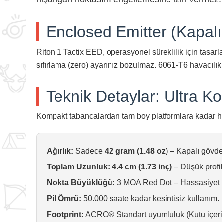
Enclosed Emitter (Kapalı 
Riton 1 Tactix EED, operasyonel süreklilik için tasarl
sıfırlama (zero) ayarınız bozulmaz. 6061-T6 havacılık 
Teknik Detaylar: Ultra K
Kompakt tabancalardan tam boy platformlara kadar her 
Ağırlık:
Sadece
42 gram (1.48 oz)
– Kapalı gövdey
Toplam Uzunluk:
4.4 cm (1.73 inç)
– Düşük profi
Nokta Büyüklüğü:
3 MOA Red Dot – Hassasiyet v
Pil Ömrü:
50.000 saate kadar kesintisiz kullanım.
Footprint:
ACRO® Standart uyumluluk (Kutu içeriğ