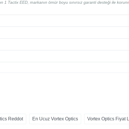
on 1 Tactix EED, markanın ömür boyu sınırsız garanti desteği ile korun
tics Reddot
En Ucuz Vortex Optics
Vortex Optics Fiyat L