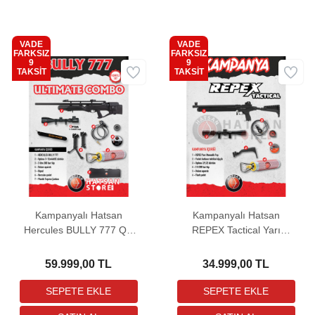
VADE
VADE
FARKSIZ
FARKSIZ
9
9
Kargo
Kargo
TAKSİT
TAKSİT
Bedava
Bedava
Kampanyalı Hatsan
Kampanyalı Hatsan
Hercules BULLY 777 QE
REPEX Tactical Yarı
PCP Havalı Tüfek
Otomatik PCP Havalı
(ULTIMATE COMBO)
Tüfek (ULTIMATE
59.999,00 TL
34.999,00 TL
COMBO)