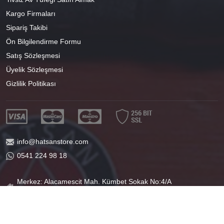
Kargo Firmaları
Sipariş Takibi
Ön Bilgilendirme Formu
Satış Sözleşmesi
Üyelik Sözleşmesi
Gizlilik Politikası
info@hatsanstore.com
0541 224 98 18
Merkez: Alacamescit Mah. Kümbet Sokak No:4/A
Osmangazi/BURSA
40°11'07.1"N 29°04'01.8"E