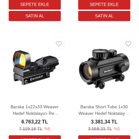
Barska 1x22x33 Weaver
Barska Short Tube 1x30
Hedef Noktalayıcı Red
Weaver Hedef Noktalayıcı
Dot Sight (Red & Green)
Red Dot Sight
6.763,22 TL
3.381,34 TL
7.119,18 TL
%5
3.559,31 TL
%5