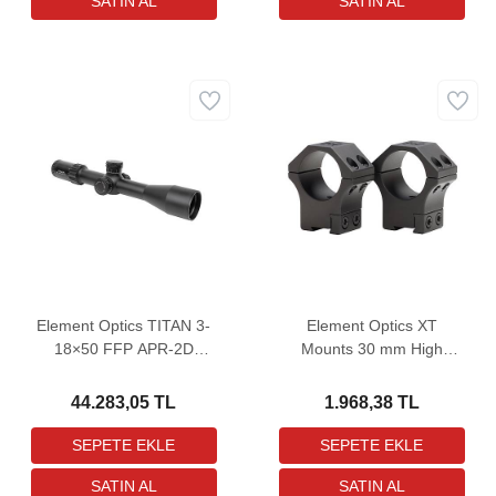
Element Optics TITAN 3-
Element Optics XT
18×50 FFP APR-2D
Mounts 30 mm High
MRAD Tüfek Dürbünü
Dovetail Dürbün Bağlantı
Ayağı
44.283,05 TL
1.968,38 TL