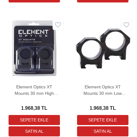
Element Optics XT
Element Optics XT
Mounts 30 mm High
Mounts 30 mm Low
Picatinny Dürbün Bağlantı
Picatinny Dürbün Bağlantı
Ayağı
Ayağı
1.968,38 TL
1.968,38 TL