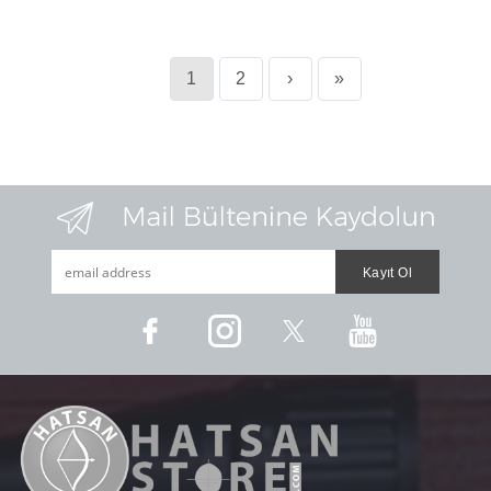
1
2
›
»