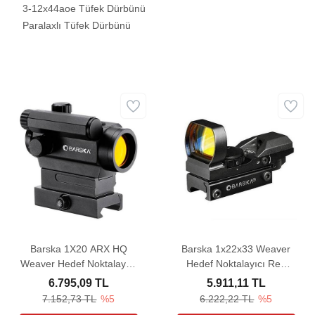
3-12x44aoe Tüfek Dürbünü
Paralaxlı Tüfek Dürbünü
Barska 1X20 ARX HQ
Barska 1x22x33 Weaver
Weaver Hedef Noktalayıcı
Hedef Noktalayıcı Red
Red Dot Sight
Dot Sight
6.795,09 TL
5.911,11 TL
7.152,73 TL
%5
6.222,22 TL
%5