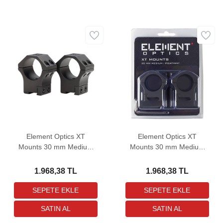
Element Optics XT
Element Optics XT
Mounts 30 mm Medium
Mounts 30 mm Medium
Dovetail Dürbün Bağlantı
Picatinny Dürbün Bağlantı
Ayağı
Ayağı
1.968,38 TL
1.968,38 TL