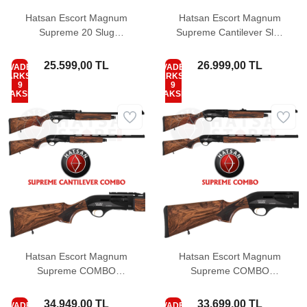
Hatsan Escort Magnum
Hatsan Escort Magnum
Supreme 20 Slug
Supreme Cantilever Slug
Otomatik Av Tüfeği
Otomatik Av Tüfeği
25.599,00 TL
26.999,00 TL
VADE
VADE
FARKSIZ
FARKSIZ
9
9
TAKSİT
TAKSİT
Hatsan Escort Magnum
Hatsan Escort Magnum
Supreme COMBO
Supreme COMBO
Cantilever Otomatik Av
Otomatik Av Tüfeği
Tüfeği
34.949,00 TL
33.699,00 TL
VADE
VADE