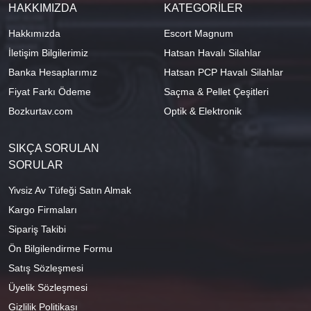
HAKKIMIZDA
KATEGORİLER
Hakkımızda
Escort Magnum
İletişim Bilgilerimiz
Hatsan Havalı Silahlar
Banka Hesaplarımız
Hatsan PCP Havalı Silahlar
Fiyat Farkı Ödeme
Saçma & Pellet Çeşitleri
Bozkurtav.com
Optik & Elektronik
SIKÇA SORULAN
SORULAR
Yivsiz Av Tüfeği Satın Almak
Kargo Firmaları
Sipariş Takibi
Ön Bilgilendirme Formu
Satış Sözleşmesi
Üyelik Sözleşmesi
Gizlilik Politikası