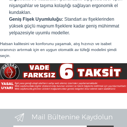
nişangahlar ve taşıma kolaylığı sağlayan ergonomik el
kundakları.
Geniş Fişek Uyumluluğu:
Standart av fişeklerinden
yüksek güçlü magnum fişeklere kadar geniş mühimmat
yelpazesiyle uyumlu modeller.
Hatsan kalitesini ve konforunu yaşamak, atış hızınızı ve isabet
oranınızı artırmak için en uygun otomatik av tüfeği modelini şimdi
seçin.