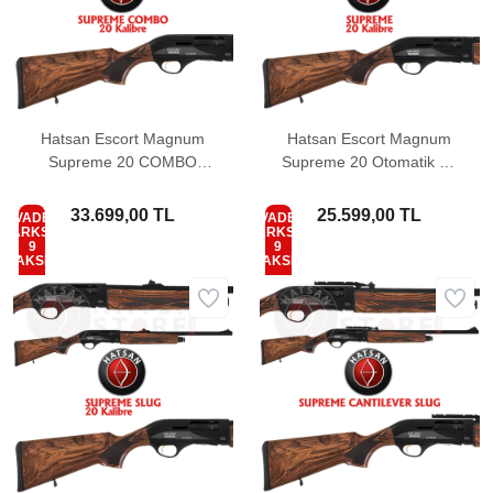
Hatsan Escort Magnum
Hatsan Escort Magnum
Supreme 20 COMBO
Supreme 20 Otomatik Av
Otomatik Av Tüfeği
Tüfeği
33.699,00 TL
25.599,00 TL
VADE
VADE
FARKSIZ
FARKSIZ
9
9
TAKSİT
TAKSİT