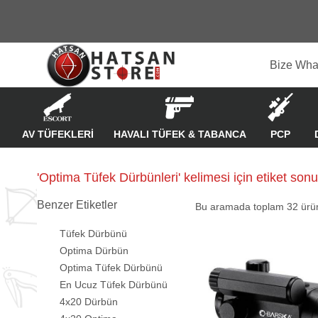
Bize Wha
AV TÜFEKLERİ
HAVALI TÜFEK & TABANCA
PCP
'Optima Tüfek Dürbünleri' kelimesi için etiket sonu
Benzer Etiketler
Bu aramada toplam
32
ürün
Tüfek Dürbünü
Optima Dürbün
Optima Tüfek Dürbünü
En Ucuz Tüfek Dürbünü
4x20 Dürbün