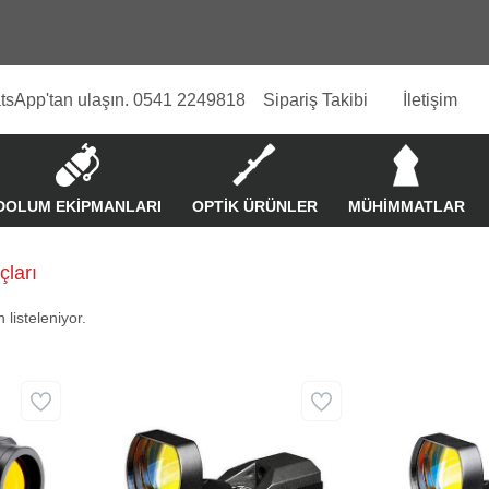
tsApp'tan ulaşın. 0541 2249818
Sipariş Takibi
İletişim
DOLUM EKİPMANLARI
OPTİK ÜRÜNLER
MÜHİMMATLAR
çları
 listeleniyor.