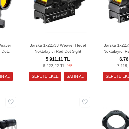
Weaver
Barska 1x22x33 Weaver Hedef
Barska 1x22x
d Dot
Noktalayıcı Red Dot Sight
Noktalayıcı R
& 
5.911,11 TL
6.76
6.222,22 TL
%5
7.119