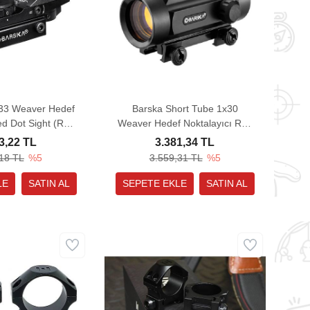
33 Weaver Hedef
Barska Short Tube 1x30
ed Dot Sight (Red
Weaver Hedef Noktalayıcı Red
Green)
Dot Sight
3,22 TL
3.381,34 TL
,18 TL
%5
3.559,31 TL
%5