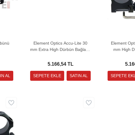
rbünü
Element Optics Accu-Lite 30
Element Opti
mm Extra High Dürbün Bağlantı
mm High Dü
Ayağı
A
5.166,54 TL
5.16