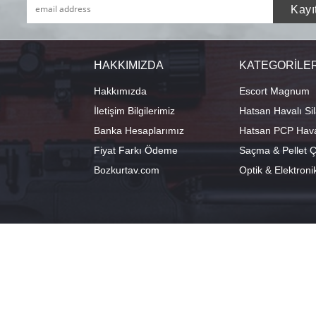
HAKKIMIZDA
KATEGORİLE
Hakkımızda
Escort Magnum
İletişim Bilgilerimiz
Hatsan Havalı Sil
Banka Hesaplarımız
Hatsan PCP Haval
Fiyat Farkı Ödeme
Saçma & Pellet Çe
Bozkurtav.com
Optik & Elektroni
info@hatsanstore.com
Merkez: Ala
0541 224 98 18
40°11'07.1"N