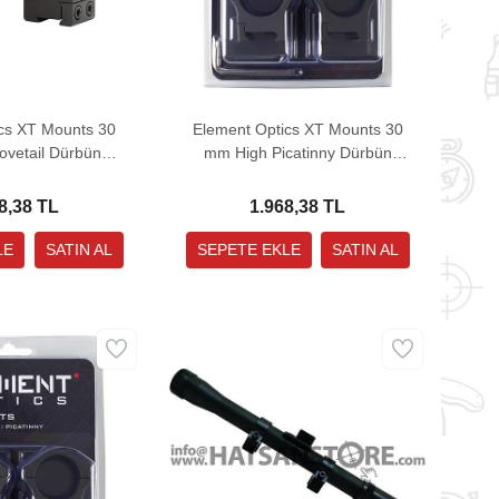
cs XT Mounts 30
Element Optics XT Mounts 30
vetail Dürbün
mm High Picatinny Dürbün
ntı Ayağı
Bağlantı Ayağı
8,38 TL
1.968,38 TL