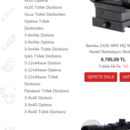
4x20 Optima
4x20 Tüfek Dürbünü
Ucuz Tüfek Dürbünleri
Optima Tüfek
Dürbünleri
3-9x44e Dürbün
3-9x44e Optima
Barska 1X20 ARX HQ 
3-9x44e Tüfek Dürbünü
Hedef Noktalayıcı Re
Işıklı Tüfek Dürbünü
Sight
6.795,09 TL
3-12x44aoe Dürbün
7.152,73 TL
%5
3-12x44aoe Optima
3-12x44aoe Tüfek
Dürbünü
Paralaxlı Tüfek Dürbünü
3-9x40 Dürbün
3-9x40 Optima
3-9x40 Tüfek Dürbünü