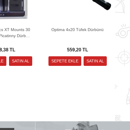
cs XT Mounts 30
Optima 4x20 Tüfek Dürbünü
icatinny Dürbün
ntı Ayağı
8,38 TL
559,20 TL