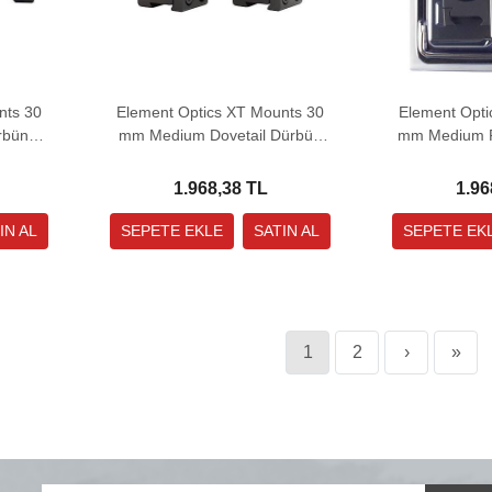
nts 30
Element Optics XT Mounts 30
Element Opti
rbün
mm Medium Dovetail Dürbün
mm Medium P
Bağlantı Ayağı
Bağla
1.968,38 TL
1.96
1
2
›
»