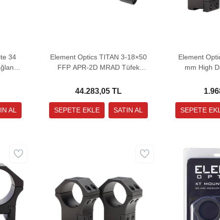
te 34
Element Optics TITAN 3-18×50
Element Opti
lantı
FFP APR-2D MRAD Tüfek
mm High Do
Dürbünü
Bağla
44.283,05 TL
1.96