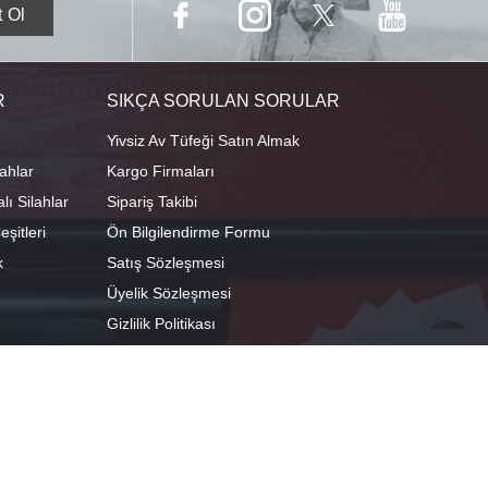
R
SIKÇA SORULAN SORULAR
Yivsiz Av Tüfeği Satın Almak
ahlar
Kargo Firmaları
ı Silahlar
Sipariş Takibi
şitleri
Ön Bilgilendirme Formu
k
Satış Sözleşmesi
Üyelik Sözleşmesi
Gizlilik Politikası
camescit Mah. Kümbet Sokak No:4/A Osmangazi/BURSA
 29°04'01.8"E