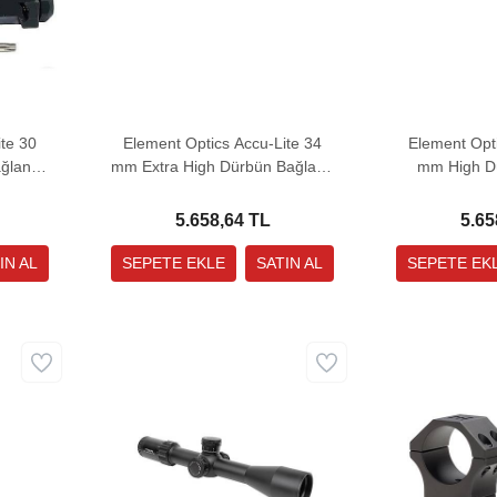
te 30
Element Optics Accu-Lite 34
Element Opti
lantı
mm Extra High Dürbün Bağlantı
mm High Dü
Ayağı
A
5.658,64 TL
5.65