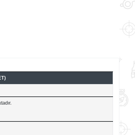
ET)
tadır.