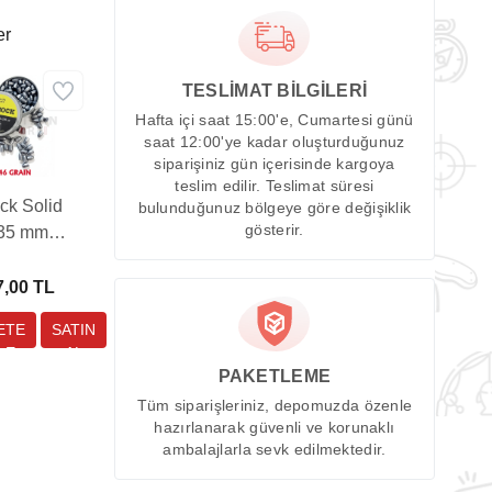
er
TESLİMAT BİLGİLERİ
Hafta içi saat 15:00'e, Cumartesi günü
saat 12:00'ye kadar oluşturduğunuz
siparişiniz gün içerisinde kargoya
teslim edilir. Teslimat süresi
ck Solid
bulunduğunuz bölgeye göre değişiklik
gösterir.
,35 mm
lı Tüfek
ması (46
7,00 TL
in - 100
Adet)
PAKETLEME
Tüm siparişleriniz, depomuzda özenle
hazırlanarak güvenli ve korunaklı
ambalajlarla sevk edilmektedir.