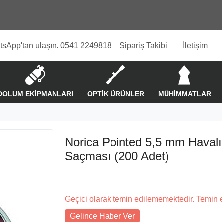
tsApp'tan ulaşın. 0541 2249818
Sipariş Takibi
İletişim
DOLUM EKİPMANLARI
OPTİK ÜRÜNLER
MÜHİMMATLAR
Norica Pointed 5,5 mm Havalı
Saçması (200 Adet)
Geçici olarak temin edilememektedir. Temin 
Gelince Haber Ver