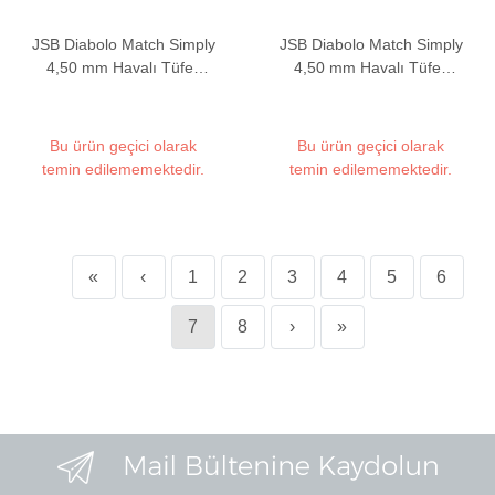
JSB Diabolo Match Simply
JSB Diabolo Match Simply
4,50 mm Havalı Tüfek
4,50 mm Havalı Tüfek
Saçması (8,02 Grain -
Saçması (8,02 Grain -
500 Adet)
500 Adet)
Bu ürün geçici olarak
Bu ürün geçici olarak
temin edilememektedir.
temin edilememektedir.
«
‹
1
2
3
4
5
6
7
8
›
»