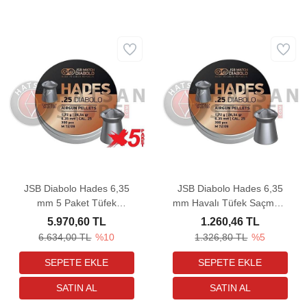
JSB Diabolo Hades 6,35
JSB Diabolo Hades 6,35
mm 5 Paket Tüfek
mm Havalı Tüfek Saçması
Saçması (26,54 Grain -
(26,54 Grain - 300 Adet)
5.970,60 TL
1.260,46 TL
1500 Adet)
6.634,00 TL
%10
1.326,80 TL
%5