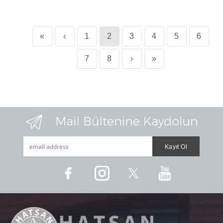
«
‹
1
2
3
4
5
6
7
8
›
»