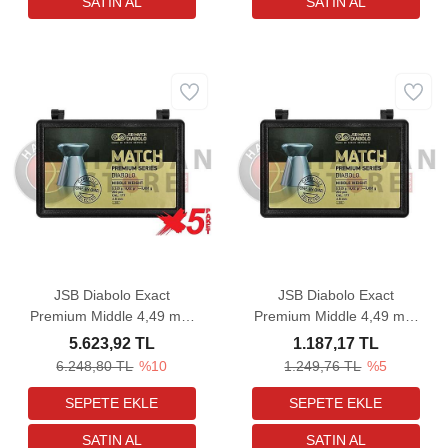
JSB Diabolo Exact
JSB Diabolo Exact
Premium Middle 4,49 mm
Premium Middle 4,49 mm
5 Paket Havalı Tüfek
Havalı Tüfek Saçması
5.623,92 TL
1.187,17 TL
Saçması (8,02 Grain -
(8,02 Grain - 200 Adet)
6.248,80 TL
%10
1.249,76 TL
%5
1000 Adet)