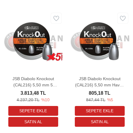
JSB Diabolo Knockout
JSB Diabolo Knockout
(CAL216) 5,50 mm 5
(CAL216) 5,50 mm Havalı
Paket Havalı Tüfek
Tüfek Saçması (25,39
3.813,48 TL
805,18 TL
Saçması (25,39 Grain -
Grain - 200 Adet)
4.237,20 TL
%10
847,44 TL
%5
1000 Adet)