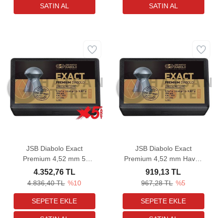
JSB Diabolo Exact
JSB Diabolo Exact
Premium 4,52 mm 5
Premium 4,52 mm Havalı
Paket Havalı Tüfek
Tüfek Saçması (8,44
4.352,76 TL
919,13 TL
Saçması (8,44 Grain -
Grain - 200 Adet)
4.836,40 TL
%10
967,28 TL
%5
1000 Adet)