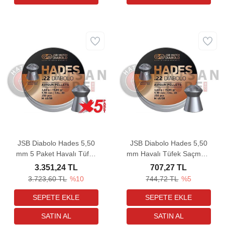
JSB Diabolo Hades 5,50
JSB Diabolo Hades 5,50
mm 5 Paket Havalı Tüfek
mm Havalı Tüfek Saçması
Saçması (15,89 Grain -
(15,89 Grain -250 Adet)
3.351,24 TL
707,27 TL
1250 Adet)
3.723,60 TL
%10
744,72 TL
%5