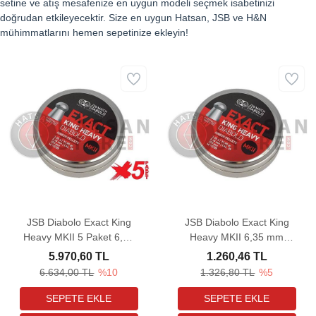
setine ve atış mesafenize en uygun modeli seçmek isabetinizi
doğrudan etkileyecektir. Size en uygun Hatsan, JSB ve H&N
mühimmatlarını hemen sepetinize ekleyin!
JSB Diabolo Exact King
JSB Diabolo Exact King
Heavy MKII 5 Paket 6,35
Heavy MKII 6,35 mm
mm Havalı Tüfek Saçması
Havalı Tüfek Saçması
5.970,60 TL
1.260,46 TL
(33,95 Grain - 1500 Adet)
(33,95 Grain - 300 Adet)
6.634,00 TL
%10
1.326,80 TL
%5