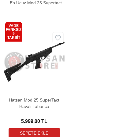
En Ucuz Mod 25 Supertact
VADE
FARKSIZ
9
Kargo
TAKSİT
Bedava
Hatsan Mod 25 SuperTact
Havalı Tabanca
5.999,00 TL