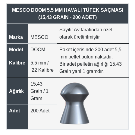
MESCO DOOM 5,5 MM HAVALI TÜFEK SAÇMASI
(15,43 GRAIN - 200 ADET)
Sayılır Av tarafından özel
olarak ürettirilmiştir.
Marka
MESCO
Model
DOOM
Paket içerisinde 200 adet 5,5
mm pellet bulunmaktadır.
Kalibre
5,5 mm /
Bir adet pelletin ağırlığı 15,43
.22 Kalibre
Grain yani 1 gramdır.
15,43
Ağırlık
Grain / 1
Gram
Adet
200 Adet