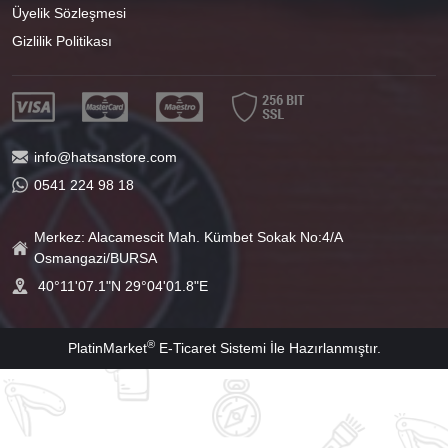
Üyelik Sözleşmesi
Gizlilik Politikası
info@hatsanstore.com
0541 224 98 18
Merkez: Alacamescit Mah. Kümbet Sokak No:4/A
Osmangazi/BURSA
40°11'07.1"N 29°04'01.8"E
®
PlatinMarket
E-Ticaret Sistemi
İle Hazırlanmıştır.