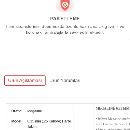
PAKETLEME
Tüm siparişleriniz, depomuzda özenle hazırlanarak güvenli ve
korunaklı ambalajlarla sevk edilmektedir.
Ürün Açıklaması
Ürün Yorumları
MEGALINE 6,35 MM 
Üretici
Megaline
• İtalyan Megaline tarafın
Model
6,35 mm (.25 Kalibre) Harbi
• .25 Calibre (6,35 mm) 
Takımı
• Atış sonrası namlu içer