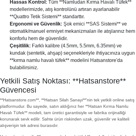
Hassas Kontrol:
Tüm **Namludan Kırma Havalı Tüfek**
modellerimizde, atış kontrolünü artıran ayarlanabilir
**Quattro Tetik Sistemi** standarttır.
Ergonomi ve Güvenlik:
Şok emici **SAS Sistemi** ve
otomatik/manuel emniyet mekanizmaları ile atışlarınız hem
konforlu hem de güvenlidir.
Çeşitlilik:
Farklı kalibre (4.5mm, 5.5mm, 6.35mm) ve
kundak (sentetik, ahşap) seçenekleriyle ihtiyacınıza uygun
**kırma namlu havalı tüfek** modelini Hatsanstore'da
bulabilirsiniz.
Yetkili Satış Noktası: **Hatsanstore**
Güvencesi
**Hatsanstore.com**, **Hatsan Silah Sanayi**'nin tek yetkili online satış
platformudur. Bu sayede, satın aldığınız her **Hatsan Kırma Namlu
Havalı Tüfek** modeli, tam üretici garantisiyle ve fabrika orijinalliği
korunarak sevk edilir. Sahte ürün riskinden uzak, güvenilir ve kaliteli
alışverişin tek adresi burasıdır.