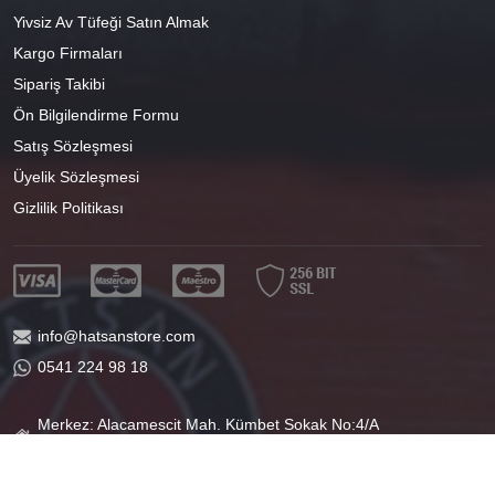
Yivsiz Av Tüfeği Satın Almak
Kargo Firmaları
Sipariş Takibi
Ön Bilgilendirme Formu
Satış Sözleşmesi
Üyelik Sözleşmesi
Gizlilik Politikası
info@hatsanstore.com
0541 224 98 18
Merkez: Alacamescit Mah. Kümbet Sokak No:4/A
Osmangazi/BURSA
40°11'07.1"N 29°04'01.8"E