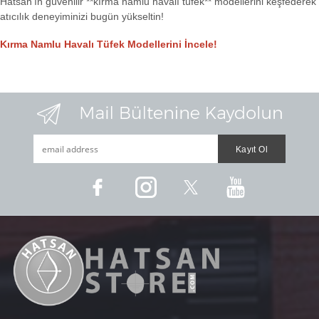
Hatsan'ın güvenilir **kırma namlu havalı tüfek** modellerini keşfederek
atıcılık deneyiminizi bugün yükseltin!
Kırma Namlu Havalı Tüfek Modellerini İncele!