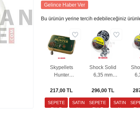
Gelince Haber Ver
Bu ürünün yerine tercih edebileceğiniz ürünl
Skypellets
Shock Solid
Sho
Hunter
6,35 mm
6
Preimum 6,35
Havalı Tüfek
Hava
mm Havalı
Saçması (50
Saç
217,00 TL
296,00 TL
28
Tüfek Saçması
Grain - 100
Gra
(44 Grain - 110
Adet)
Adet)