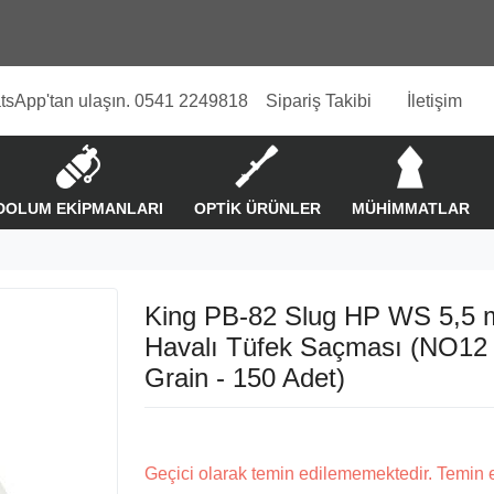
tsApp'tan ulaşın. 0541 2249818
Sipariş Takibi
İletişim
DOLUM EKİPMANLARI
OPTİK ÜRÜNLER
MÜHİMMATLAR
King PB-82 Slug HP WS 5,5
Havalı Tüfek Saçması (NO12 
Grain - 150 Adet)
Geçici olarak temin edilememektedir. Temin 