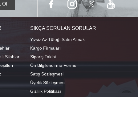
R
SIKÇA SORULAN SORULAR
Yivsiz Av Tüfeği Satın Almak
ahlar
Kargo Firmaları
ı Silahlar
Sipariş Takibi
şitleri
Ön Bilgilendirme Formu
k
Satış Sözleşmesi
Üyelik Sözleşmesi
Gizlilik Politikası
camescit Mah. Kümbet Sokak No:4/A Osmangazi/BURSA
 29°04'01.8"E