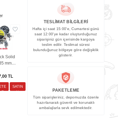
er
TESLİMAT BİLGİLERİ
Hafta içi saat 15:00'e, Cumartesi günü
saat 12:00'ye kadar oluşturduğunuz
siparişiniz gün içerisinde kargoya
teslim edilir. Teslimat süresi
bulunduğunuz bölgeye göre değişiklik
gösterir.
ck Solid
,35 mm
lı Tüfek
ması (46
7,00 TL
in - 100
Adet)
PAKETLEME
Tüm siparişleriniz, depomuzda özenle
hazırlanarak güvenli ve korunaklı
ambalajlarla sevk edilmektedir.