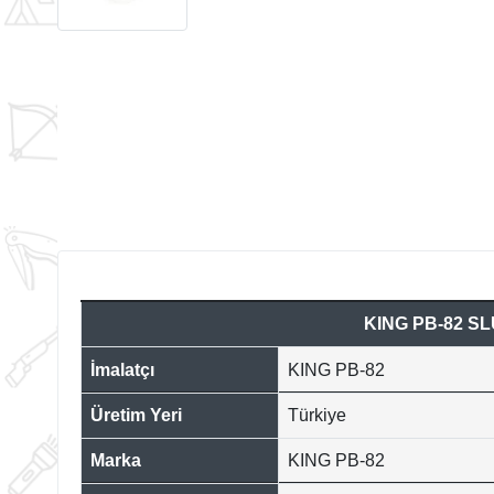
KING PB-82 SL
İmalatçı
KING PB-82
Üretim Yeri
Türkiye
Marka
KING PB-82