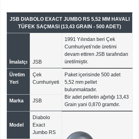
JSB DIABOLO EXACT JUMBO RS 5,52 MM HAVALI
TÜFEK SAÇMASI (13,43 GRAIN - 500 ADET)
1991 Yılından beri Çek
Cumhuriyeti'nde üretimi
devam ettiren JSB tarafından
üretilmiştir.
İmalatçı
JSB
Üretim
Çek
Paket içerisinde 500 adet
Yeri
Cumhuriyeti
5,52 mm pellet
bulunmaktadır.
Bir adet pelletin ağırlığı 13,43
Marka
JSB
Grain yani 0,870 gramdır.
Diabolo
Model
Exact
Jumbo RS