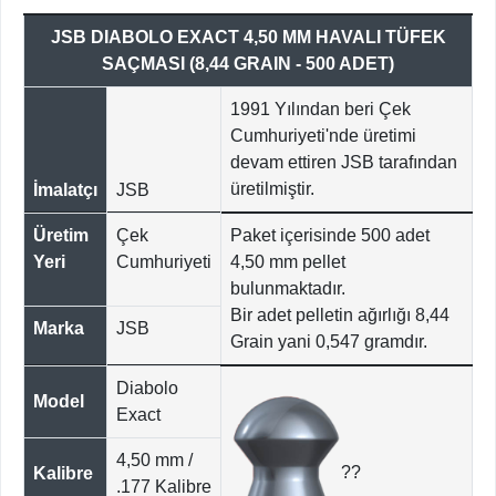
JSB DIABOLO EXACT 4,50 MM HAVALI TÜFEK
SAÇMASI (8,44 GRAIN - 500 ADET)
1991 Yılından beri Çek
Cumhuriyeti'nde üretimi
devam ettiren JSB tarafından
üretilmiştir.
İmalatçı
JSB
Üretim
Çek
Paket içerisinde 500 adet
Yeri
Cumhuriyeti
4,50 mm pellet
bulunmaktadır.
Bir adet pelletin ağırlığı 8,44
Marka
JSB
Grain yani 0,547 gramdır.
Diabolo
Model
Exact
4,50 mm /
??
Kalibre
.177 Kalibre