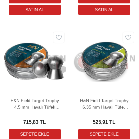
H&N Field Target Trophy
H&N Field Target Trophy
4,5 mm Havalı Tüfek
6,35 mm Havalı Tüfek
Saçması (8,64 Grain -
Saçması (20,06 Grain -
500 Adet)
200 Adet)
715,83 TL
525,91 TL