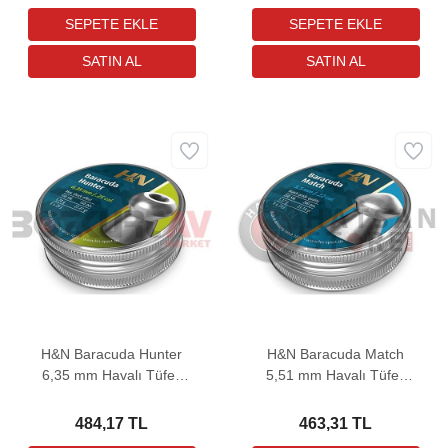
H&N Baracuda Hunter
H&N Baracuda Match
6,35 mm Havalı Tüfek
5,51 mm Havalı Tüfek
Saçması (27,47 Grain -
Saçması (21,14 Grain -
150 Adet)
200 Adet)
484,17 TL
463,31 TL