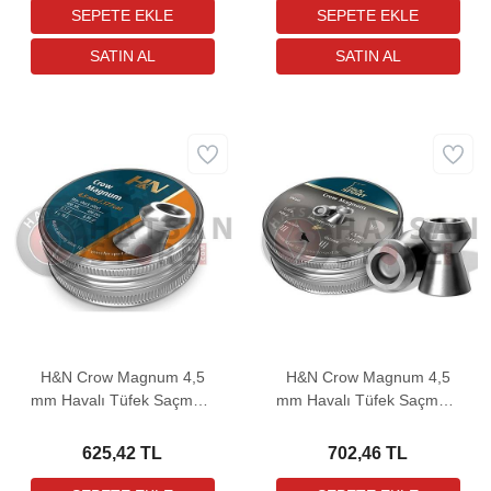
H&N Crow Magnum 4,5
H&N Crow Magnum 4,5
mm Havalı Tüfek Saçması
mm Havalı Tüfek Saçması
(8,80 Grain - 500 Adet)
(9,26 Grain - 500 Adet)
625,42 TL
702,46 TL