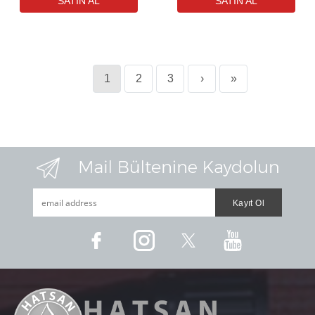
1
2
3
›
»