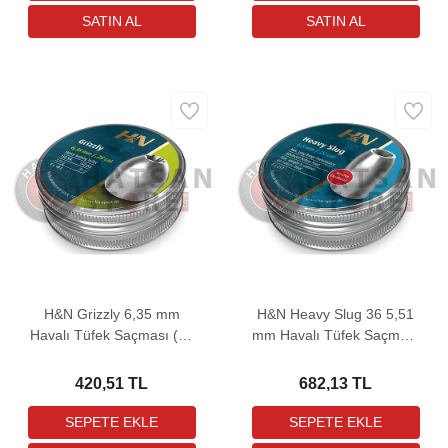
H&N Grizzly 6,35 mm
H&N Heavy Slug 36 5,51
Havalı Tüfek Saçması (31
mm Havalı Tüfek Saçması
Grain - 150 Adet)
(36 Grain - 150 Adet)
420,51 TL
682,13 TL