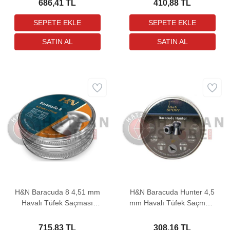
686,41 TL
410,88 TL
H&N Baracuda 8 4,51 mm
H&N Baracuda Hunter 4,5
Havalı Tüfek Saçması
mm Havalı Tüfek Saçması
(8,44 Grain - 500 Adet)
(10,34 Grain - 200 Adet)
715,83 TL
308,16 TL