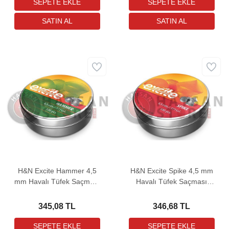
H&N Excite Hammer 4,5
H&N Excite Spike 4,5 mm
mm Havalı Tüfek Saçması
Havalı Tüfek Saçması
(7,87 Grain - 500 Adet)
(8,64 Grain - 400 Adet)
345,08 TL
346,68 TL