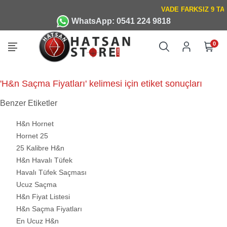
WhatsApp: 0541 224 9818
0
'H&n Saçma Fiyatları' kelimesi için etiket sonuçları
Benzer Etiketler
H&n Hornet
Hornet 25
25 Kalibre H&n
H&n Havalı Tüfek
Havalı Tüfek Saçması
Ucuz Saçma
H&n Fiyat Listesi
H&n Saçma Fiyatları
En Ucuz H&n