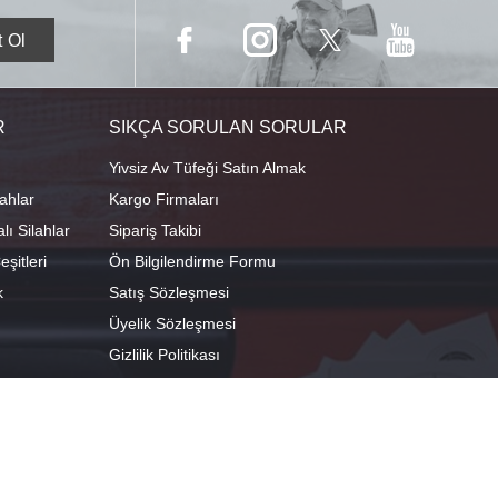
R
SIKÇA SORULAN SORULAR
Yivsiz Av Tüfeği Satın Almak
ahlar
Kargo Firmaları
ı Silahlar
Sipariş Takibi
şitleri
Ön Bilgilendirme Formu
k
Satış Sözleşmesi
Üyelik Sözleşmesi
Gizlilik Politikası
camescit Mah. Kümbet Sokak No:4/A Osmangazi/BURSA