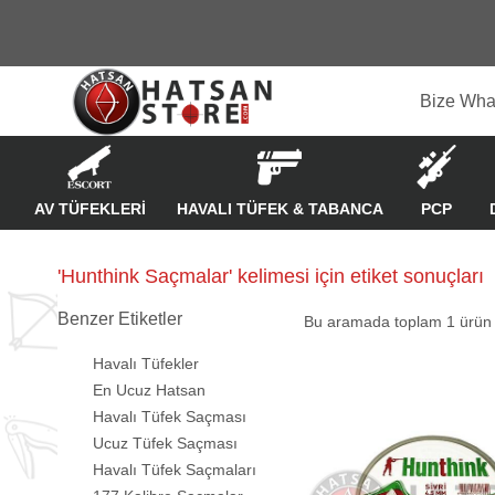
Bize Wha
AV TÜFEKLERİ
HAVALI TÜFEK & TABANCA
PCP
'Hunthink Saçmalar' kelimesi için etiket sonuçları
Benzer Etiketler
Bu aramada toplam
1
ürün l
Havalı Tüfekler
En Ucuz Hatsan
Havalı Tüfek Saçması
Ucuz Tüfek Saçması
Havalı Tüfek Saçmaları