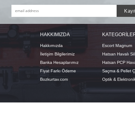
HAKKIMIZDA
KATEGORİLE
Hakkımızda
Escort Magnum
İletişim Bilgilerimiz
Hatsan Havalı Sil
Banka Hesaplarımız
Hatsan PCP Haval
Fiyat Farkı Ödeme
Saçma & Pellet Çe
Bozkurtav.com
Optik & Elektroni
info@hatsanstore.com
Merkez: Ala