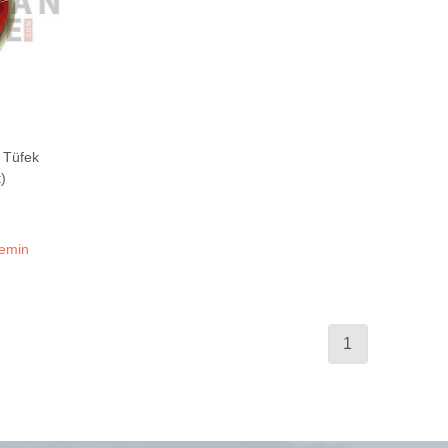
 Tüfek
)
temin
1