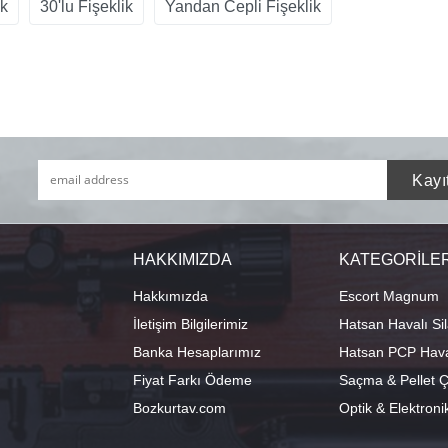
ik
30'lu Fişeklik
Yandan Cepli Fişeklik
HAKKIMIZDA
KATEGORİLE
Hakkımızda
Escort Magnum
İletişim Bilgilerimiz
Hatsan Havalı Sil
Banka Hesaplarımız
Hatsan PCP Haval
Fiyat Farkı Ödeme
Saçma & Pellet Çe
Bozkurtav.com
Optik & Elektroni