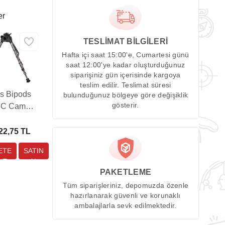
er
TESLİMAT BİLGİLERİ
Hafta içi saat 15:00'e, Cumartesi günü
saat 12:00'ye kadar oluşturduğunuz
siparişiniz gün içerisinde kargoya
teslim edilir. Teslimat süresi
is Bipods
bulunduğunuz bölgeye göre değişiklik
gösterir.
5C Camo
5” to 27”
Bipod
22,75 TL
PAKETLEME
Tüm siparişleriniz, depomuzda özenle
hazırlanarak güvenli ve korunaklı
ambalajlarla sevk edilmektedir.