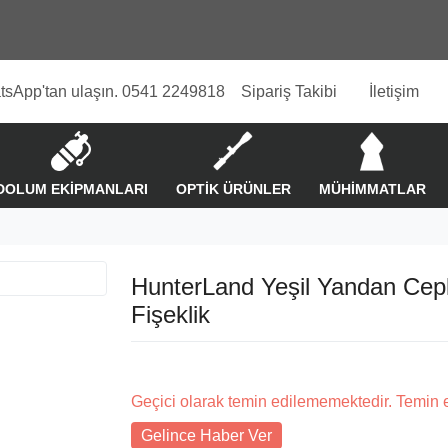
tsApp'tan ulaşın. 0541 2249818
Sipariş Takibi
İletişim
DOLUM EKİPMANLARI
OPTİK ÜRÜNLER
MÜHİMMATLAR
HunterLand Yeşil Yandan Cepl
Fişeklik
Geçici olarak temin edilememektedir. Temin 
Gelince Haber Ver