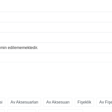
temin edilememektedir.
si
Av Aksesuarları
Av Aksesuarı
Fişeklik
Av Fişe