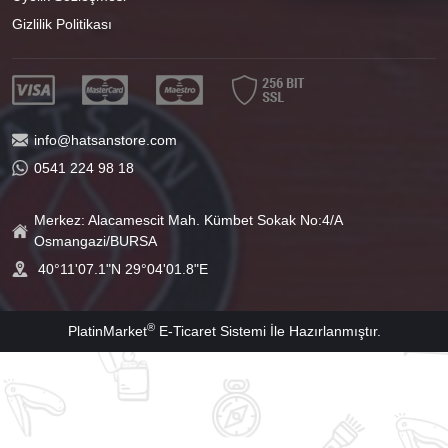
Gizlilik Politikası
info@hatsanstore.com
0541 224 98 18
Merkez: Alacamescit Mah. Kümbet Sokak No:4/A
Osmangazi/BURSA
40°11'07.1"N 29°04'01.8"E
®
PlatinMarket
E-Ticaret Sistemi
İle Hazırlanmıştır.