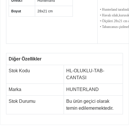
Üretici
Hunterland
• Hunterland tarafınd
Boyut
28x21 cm
• Havalı silah,kurusık
• Ölçüleri 28x21 cm d
• Tabancanızı çizilmel
Diğer Özellikler
Stok Kodu
HL-OLUKLU-TAB-
CANTASI
Marka
HUNTERLAND
Stok Durumu
Bu ürün geçici olarak
temin edilememektedir.