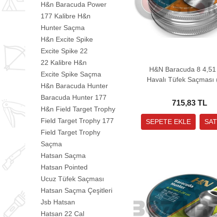
H&n Baracuda Power
177 Kalibre H&n
Hunter Saçma
H&n Excite Spike
Excite Spike 22
22 Kalibre H&n
H&N Baracuda 8 4,5
Excite Spike Saçma
Havalı Tüfek Saçması 
H&n Baracuda Hunter
Grain - 500 Adet)
Baracuda Hunter 177
715,83 TL
H&n Field Target Trophy
Field Target Trophy 177
Field Target Trophy
Saçma
Hatsan Saçma
Hatsan Pointed
Ucuz Tüfek Saçması
Hatsan Saçma Çeşitleri
Jsb Hatsan
Hatsan 22 Cal