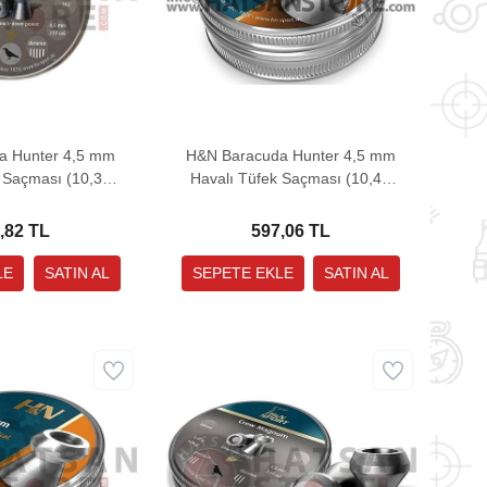
a Hunter 4,5 mm
H&N Baracuda Hunter 4,5 mm
 Saçması (10,34
Havalı Tüfek Saçması (10,49
Grain - 400 Adet)
Grain - 400 Adet)
,82 TL
597,06 TL