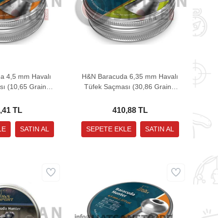
a 4,5 mm Havalı
H&N Baracuda 6,35 mm Havalı
ı (10,65 Grain -
Tüfek Saçması (30,86 Grain -
 Adet)
150 Adet)
,41 TL
410,88 TL