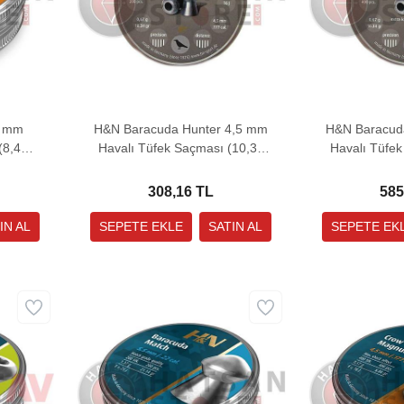
1 mm
H&N Baracuda Hunter 4,5 mm
H&N Baracud
(8,44
Havalı Tüfek Saçması (10,34
Havalı Tüfek
Grain - 200 Adet)
308,16 TL
585