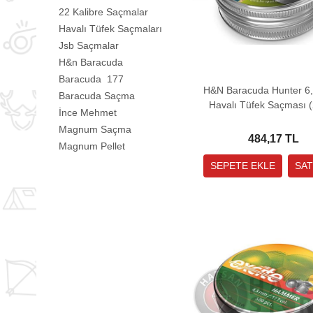
22 Kalibre Saçmalar
Havalı Tüfek Saçmaları
Jsb Saçmalar
H&n Baracuda
Baracuda 177
H&N Baracuda Hunter 6
Baracuda Saçma
Havalı Tüfek Saçması 
İnce Mehmet
Grain - 150 Adet)
Magnum Saçma
484,17 TL
Magnum Pellet