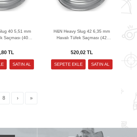
lug 40 5,51 mm
H&N Heavy Slug 42 6,35 mm
ek Saçması (40
Havalı Tüfek Saçması (42
- 120 Adet)
Grain - 100 Adet)
,80 TL
520,02 TL
8
›
»