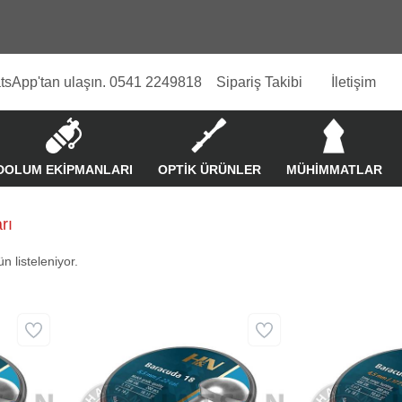
tsApp'tan ulaşın. 0541 2249818
Sipariş Takibi
İletişim
DOLUM EKİPMANLARI
OPTİK ÜRÜNLER
MÜHİMMATLAR
rı
n listeleniyor.