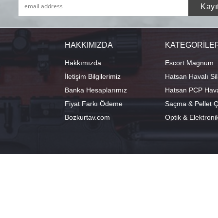
HAKKIMIZDA
KATEGORİLE
Hakkımızda
Escort Magnum
İletişim Bilgilerimiz
Hatsan Havalı Sil
Banka Hesaplarımız
Hatsan PCP Haval
Fiyat Farkı Ödeme
Saçma & Pellet Çe
Bozkurtav.com
Optik & Elektroni
info@hatsanstore.com
Merkez: Ala
0541 224 98 18
40°11'07.1"N