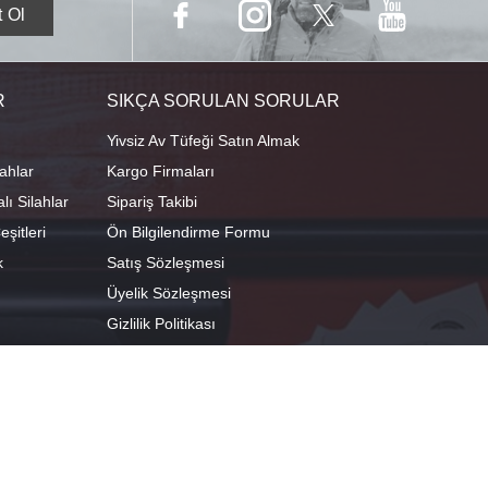
R
SIKÇA SORULAN SORULAR
Yivsiz Av Tüfeği Satın Almak
ahlar
Kargo Firmaları
ı Silahlar
Sipariş Takibi
şitleri
Ön Bilgilendirme Formu
k
Satış Sözleşmesi
Üyelik Sözleşmesi
Gizlilik Politikası
camescit Mah. Kümbet Sokak No:4/A Osmangazi/BURSA
 29°04'01.8"E