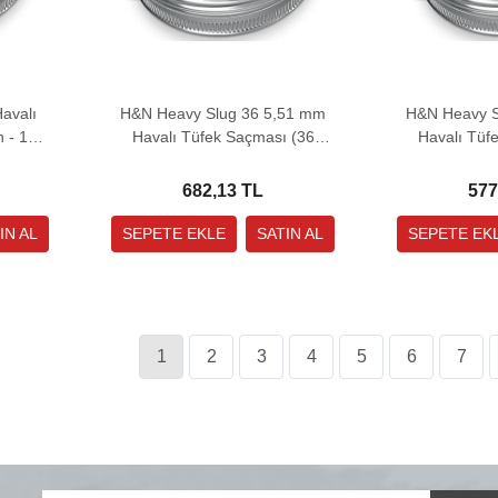
avalı
H&N Heavy Slug 36 5,51 mm
H&N Heavy S
n - 150
Havalı Tüfek Saçması (36
Havalı Tüf
Grain - 150 Adet)
Grain 
682,13 TL
577
1
2
3
4
5
6
7