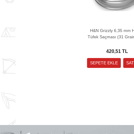
H&N Grizzly 6,35 mm H
Tüfek Saçması (31 Grai
Adet)
420,51 TL