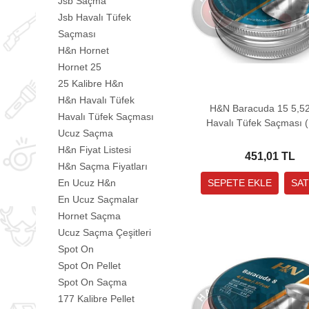
Jsb Saçma
Jsb Havalı Tüfek
Saçması
H&n Hornet
Hornet 25
25 Kalibre H&n
H&n Havalı Tüfek
H&N Baracuda 15 5,
Havalı Tüfek Saçması
Havalı Tüfek Saçması 
Ucuz Saçma
Grain - 250 Adet)
H&n Fiyat Listesi
451,01 TL
H&n Saçma Fiyatları
En Ucuz H&n
En Ucuz Saçmalar
Hornet Saçma
Ucuz Saçma Çeşitleri
Spot On
Spot On Pellet
Spot On Saçma
177 Kalibre Pellet