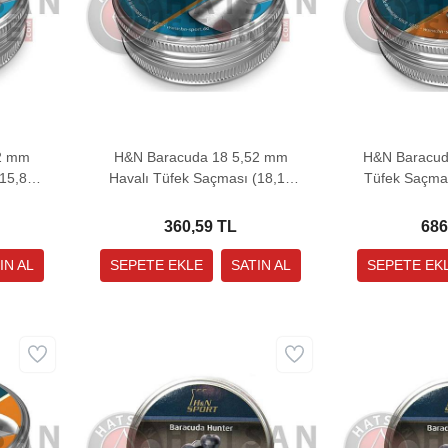
52 mm
H&N Baracuda 18 5,52 mm
H&N Baracud
(15,89
Havalı Tüfek Saçması (18,13
Tüfek Saçmas
Grain - 200 Adet)
400
360,59 TL
686