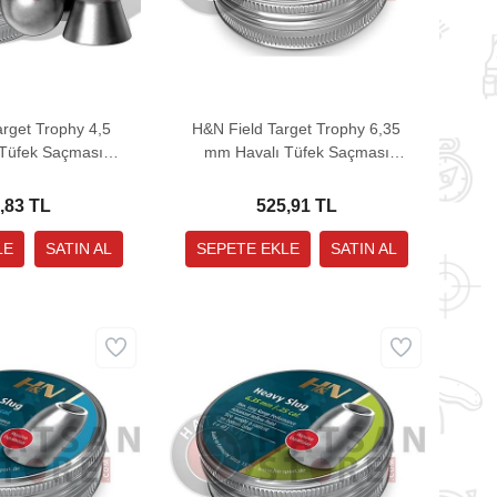
rget Trophy 4,5
H&N Field Target Trophy 6,35
Tüfek Saçması
mm Havalı Tüfek Saçması
in - 500 Adet)
(20,06 Grain - 200 Adet)
,83 TL
525,91 TL