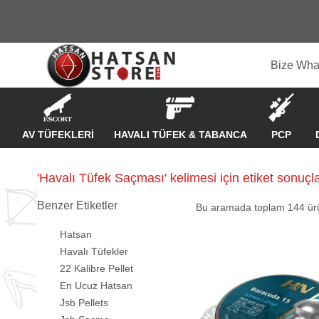
Bize Wha
AV TÜFEKLERİ
HAVALI TÜFEK & TABANCA
PCP
'Havalı Tüfek Saçması' kelimesi için etiket sonuçla
Benzer Etiketler
Bu aramada toplam
144
ürü
Hatsan
Havalı Tüfekler
22 Kalibre Pellet
En Ucuz Hatsan
Jsb Pellets