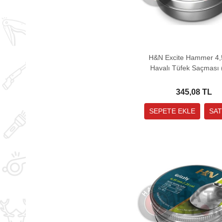
H&N Excite Hammer 4
Havalı Tüfek Saçması 
Grain - 500 Adet)
345,08 TL