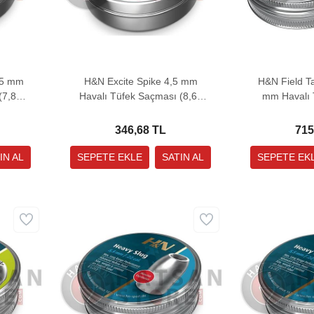
,5 mm
H&N Excite Spike 4,5 mm
H&N Field Ta
(7,87
Havalı Tüfek Saçması (8,64
mm Havalı 
Grain - 400 Adet)
(8,64 Gra
346,68 TL
715