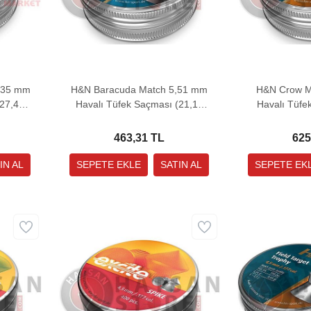
,35 mm
H&N Baracuda Match 5,51 mm
H&N Crow 
(27,47
Havalı Tüfek Saçması (21,14
Havalı Tüfe
Grain - 200 Adet)
Grain 
463,31 TL
625