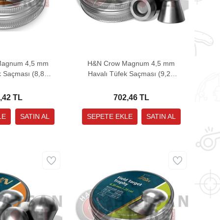
Magnum 4,5 mm
H&N Crow Magnum 4,5 mm
k Saçması (8,80
Havalı Tüfek Saçması (9,26
- 500 Adet)
Grain - 500 Adet)
,42 TL
702,46 TL