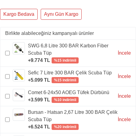
Kargo Bedava
Aynı Gün Kargo
Birlikte alabileceğiniz kampanyalı ürünler
SWG 6,8 Litre 300 BAR Karbon Fiber
Scuba Tüp
İncele
+9.774 TL
%15 indirimli
Sefic 7 Litre 300 BAR Çelik Scuba Tüp
İncele
+5.099 TL
%15 indirimli
Comet 6-24x50 AOEG Tüfek Dürbünü
İncele
+3.599 TL
%10 indirimli
Bursan - Hatsan 2,67 Litre 300 BAR Çelik
Scuba Tüp
İncele
+6.524 TL
%20 indirimli