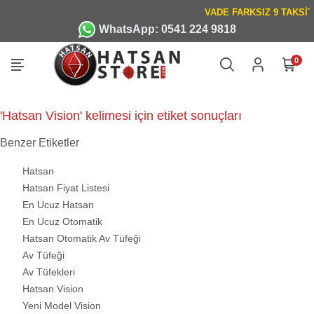
WhatsApp: 0541 224 9818
0
'Hatsan Vision' kelimesi için etiket sonuçları
Benzer Etiketler
Hatsan
Hatsan Fiyat Listesi
En Ucuz Hatsan
En Ucuz Otomatik
Hatsan Otomatik Av Tüfeği
Av Tüfeği
Av Tüfekleri
Hatsan Vision
Yeni Model Vision