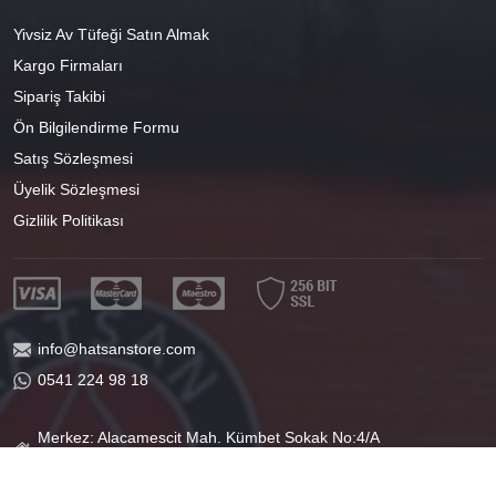
Yivsiz Av Tüfeği Satın Almak
Kargo Firmaları
Sipariş Takibi
Ön Bilgilendirme Formu
Satış Sözleşmesi
Üyelik Sözleşmesi
Gizlilik Politikası
info@hatsanstore.com
0541 224 98 18
Merkez: Alacamescit Mah. Kümbet Sokak No:4/A
Osmangazi/BURSA
40°11'07.1"N 29°04'01.8"E