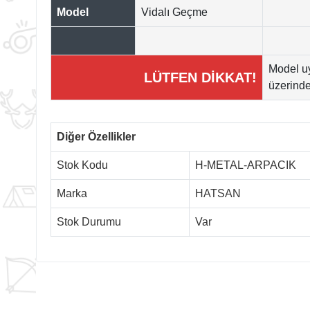
Model
Vidalı Geçme
Model u
LÜTFEN DİKKAT!
üzerinden
Diğer Özellikler
Stok Kodu
H-METAL-ARPACIK
Marka
HATSAN
Stok Durumu
Var