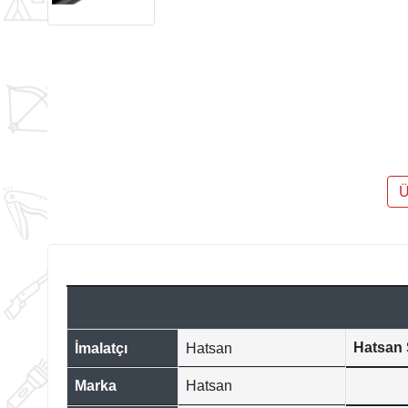
Ü
Hatsan S
İmalatçı
Hatsan
Marka
Hatsan