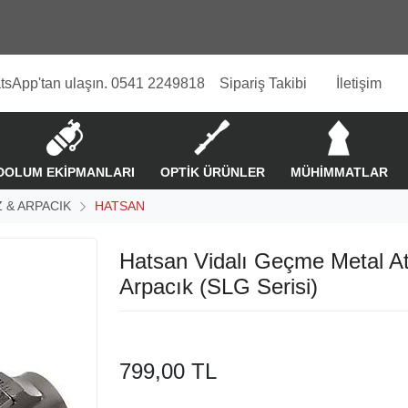
tsApp'tan ulaşın. 0541 2249818
Sipariş Takibi
İletişim
DOLUM EKİPMANLARI
OPTİK ÜRÜNLER
MÜHİMMATLAR
 & ARPACIK
HATSAN
Hatsan Vidalı Geçme Metal At
Arpacık (SLG Serisi)
799,00 TL