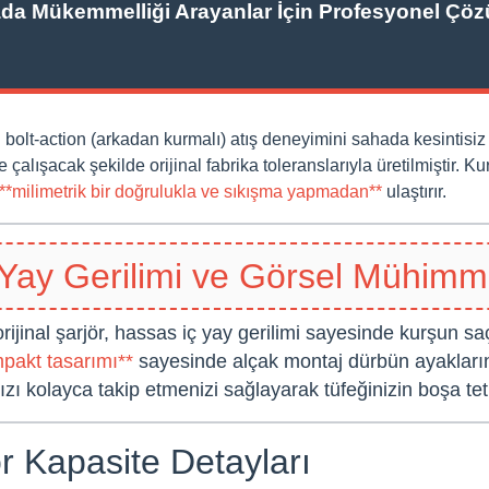
da Mükemmelliği Arayanlar İçin Profesyonel Çöz
 bolt-action (arkadan kurmalı) atış deneyimini sahada kesintisi
lışacak şekilde orijinal fabrika toleranslarıyla üretilmiştir. Kur
**milimetrik bir doğrulukla ve sıkışma yapmadan**
ulaştırır.
 Yay Gerilimi ve Görsel Mühimm
ijinal şarjör, hassas iç yay gerilimi sayesinde kurşun s
mpakt tasarımı**
sayesinde alçak montaj dürbün ayaklarınd
 kolayca takip etmenizi sağlayarak tüfeğinizin boşa tetik
ör Kapasite Detayları