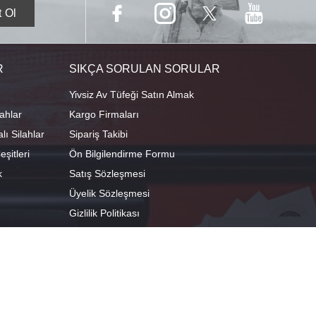
R
SIKÇA SORULAN SORULAR
Yivsiz Av Tüfeği Satın Almak
ahlar
Kargo Firmaları
ı Silahlar
Sipariş Takibi
şitleri
Ön Bilgilendirme Formu
k
Satış Sözleşmesi
Üyelik Sözleşmesi
Gizlilik Politikası
camescit Mah. Kümbet Sokak No:4/A Osmangazi/BURSA
 29°04'01.8"E