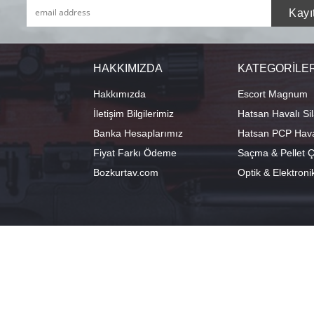
HAKKIMIZDA
KATEGORİLE
Hakkımızda
Escort Magnum
İletişim Bilgilerimiz
Hatsan Havalı Sil
Banka Hesaplarımız
Hatsan PCP Haval
Fiyat Farkı Ödeme
Saçma & Pellet Çe
Bozkurtav.com
Optik & Elektroni
info@hatsanstore.com
Merkez: Ala
0541 224 98 18
40°11'07.1"N