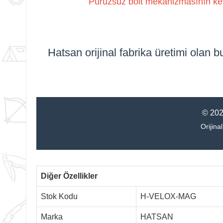
Pürüzsüz bolt mekanizmasının keyfi
Hatsan orijinal fabrika üretimi olan b
© 202
Orijin
Diğer Özellikler
Stok Kodu
H-VELOX-MAG
Marka
HATSAN