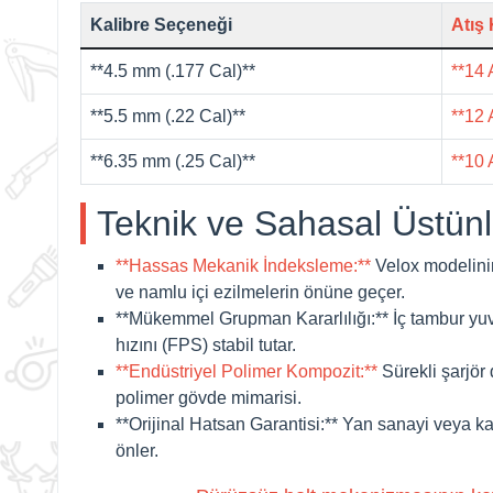
Kalibre Seçeneği
Atış 
**4.5 mm (.177 Cal)**
**14 
**5.5 mm (.22 Cal)**
**12 
**6.35 mm (.25 Cal)**
**10 
Teknik ve Sahasal Üstünl
**Hassas Mekanik İndeksleme:**
Velox
modelini
ve namlu içi ezilmelerin önüne geçer.
**Mükemmel Grupman Kararlılığı:**
İç tambur yuv
hızını (FPS) stabil tutar.
**Endüstriyel Polimer Kompozit:**
Sürekli şarjör 
polimer gövde mimarisi.
**Orijinal Hatsan Garantisi:**
Yan sanayi veya kali
önler.