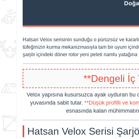
Doğa
Hatsan Velox serisinin sunduğu o pürüzsüz ve kararlı
tüfeğinizin kurma mekanizmasıyla tam bir uyum içinde ça
şarjör içindeki döner rotor yeni peleti namlu yatağına
**Dengeli İç
Velox
yapısına kusursuzca ayak uyduran bu or
yuvasında sabit tutar.
**Düşük profilli ve ko
esnasında kalan mühimmatınızı
Hatsan
Velox
Serisi Şarj