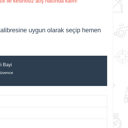
ile kesintisiz atış hattında kalın!
 kalibresine uygun olarak seçip hemen
i Bayi
Güvence