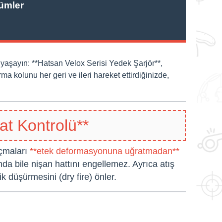
ümler
z yaşayın: **Hatsan
Velox
Serisi Yedek Şarjör**,
ma kolunu her geri ve ileri hareket ettirdiğinizde,
at Kontrolü**
açmaları
**etek deformasyonuna uğratmadan**
a bile nişan hattını engellemez. Ayrıca atış
 düşürmesini (dry fire) önler.