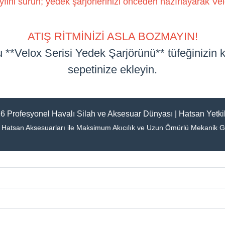
ni sürün; yedek şarjörlerinizi önceden hazırlayarak Velox 
ATIŞ RİTMİNİZİ ASLA BOZMAYIN!
u **
Velox
Serisi Yedek Şarjörünü** tüfeğinizin
sepetinize ekleyin.
6 Profesyonel Havalı Silah ve Aksesuar Dünyası | Hatsan Yetkil
al Hatsan Aksesuarları ile Maksimum Akıcılık ve Uzun Ömürlü Mekanik 