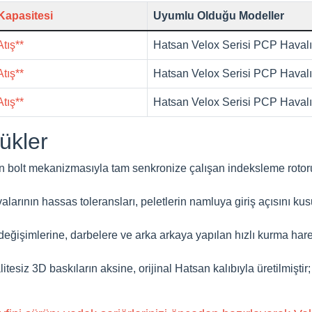
Kapasitesi
Uyumlu Olduğu Modeller
Atış**
Hatsan
Velox
Serisi PCP Haval
Atış**
Hatsan
Velox
Serisi PCP Haval
Atış**
Hatsan
Velox
Serisi PCP Haval
ükler
n bolt mekanizmasıyla tam senkronize çalışan indeksleme rotoru
alarının hassas toleransları, peletlerin namluya giriş açısını k
değişimlerine, darbelere ve arka arkaya yapılan hızlı kurma hare
tesiz 3D baskıların aksine, orijinal Hatsan kalıbıyla üretilmiştir