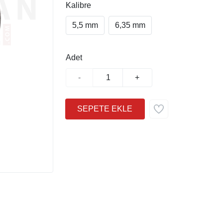
Kalibre
5,5 mm
6,35 mm
Adet
-
+