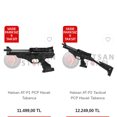
VADE
VADE
FARKSIZ
FARKSIZ
9
9
Kargo
Kargo
TAKSİT
TAKSİT
Bedava
Bedava
Hatsan AT-P1 PCP Havalı
Hatsan AT-P2 Tactical
Tabanca
PCP Havalı Tabanca
11.499,00 TL
12.249,00 TL