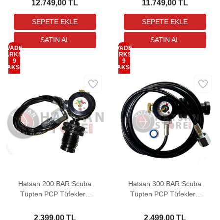
12.749,00 TL
11.749,00 TL
VADE
VADE
FARKSIZ
FARKSIZ
9
9
TAKSİT
TAKSİT
Hatsan 200 BAR Scuba
Hatsan 300 BAR Scuba
Tüpten PCP Tüfeklere
Tüpten PCP Tüfeklere
Hızlı Dolum Aparatı
Hızlı Dolum Aparatı
2.399,00 TL
2.499,00 TL