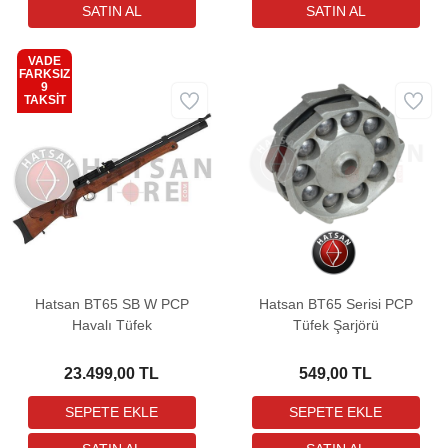
VADE
FARKSIZ
9
Kargo
TAKSİT
Bedava
Hatsan BT65 SB W PCP
Hatsan BT65 Serisi PCP
Havalı Tüfek
Tüfek Şarjörü
23.499,00 TL
549,00 TL