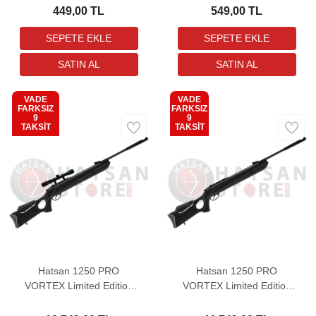
449,00 TL
549,00 TL
VADE
VADE
FARKSIZ
FARKSIZ
9
9
Aynı Gün
Kargo
TAKSİT
TAKSİT
Ücretsiz
Bedava
Hatsan 1250 PRO
Hatsan 1250 PRO
VORTEX Limited Edition
VORTEX Limited Edition
COMBO Havalı Tüfek
Havalı Tüfek