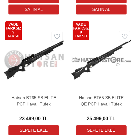
VADE
VADE
FARKSIZ
FARKSIZ
9
9
Kargo
Kargo
TAKSİT
TAKSİT
Bedava
Bedava
Hatsan BT65 SB ELITE
Hatsan BT65 SB ELITE
PCP Havalı Tüfek
QE PCP Havalı Tüfek
23.499,00 TL
25.499,00 TL