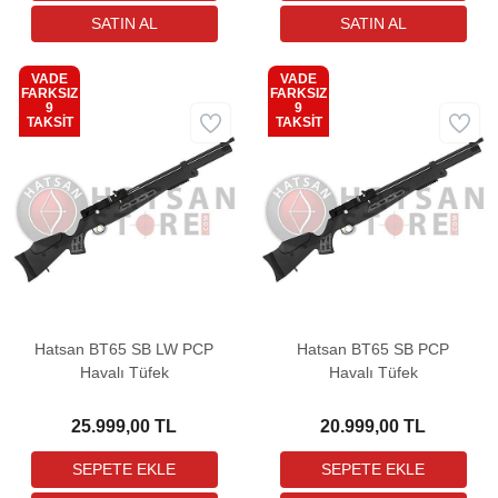
VADE
VADE
FARKSIZ
FARKSIZ
9
9
Kargo
Kargo
TAKSİT
TAKSİT
Bedava
Bedava
Hatsan BT65 SB LW PCP
Hatsan BT65 SB PCP
Havalı Tüfek
Havalı Tüfek
25.999,00 TL
20.999,00 TL