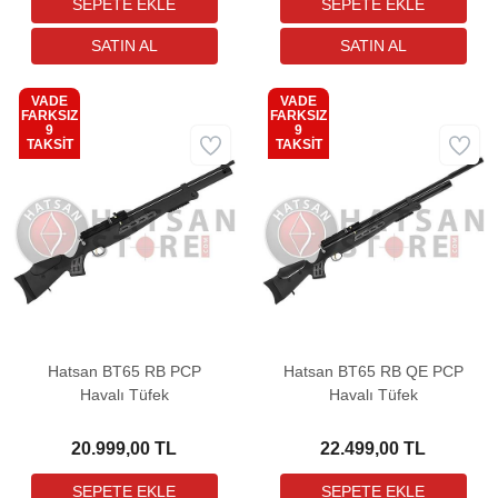
VADE
VADE
FARKSIZ
FARKSIZ
9
9
Kargo
Kargo
TAKSİT
TAKSİT
Bedava
Bedava
Hatsan BT65 RB PCP
Hatsan BT65 RB QE PCP
Havalı Tüfek
Havalı Tüfek
20.999,00 TL
22.499,00 TL