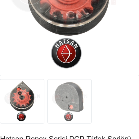
Hatsan Repex Serisi PCP Tüfek Şarjörü