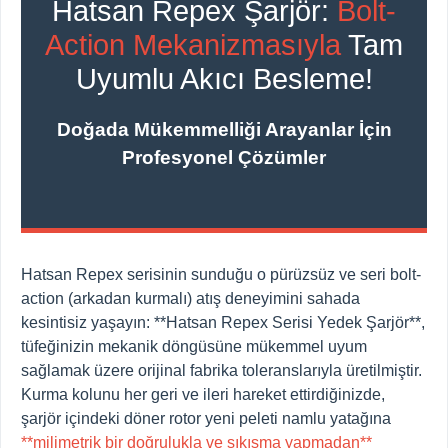
Hatsan Repex Şarjör:
Bolt-
Action Mekanizmasıyla
Tam
Uyumlu Akıcı Besleme!
Doğada Mükemmelliği Arayanlar İçin
Profesyonel Çözümler
Hatsan Repex serisinin sunduğu o pürüzsüz ve seri bolt-
action (arkadan kurmalı) atış deneyimini sahada
kesintisiz yaşayın: **Hatsan Repex Serisi Yedek Şarjör**,
tüfeğinizin mekanik döngüsüne mükemmel uyum
sağlamak üzere orijinal fabrika toleranslarıyla üretilmiştir.
Kurma kolunu her geri ve ileri hareket ettirdiğinizde,
şarjör içindeki döner rotor yeni peleti namlu yatağına
**milimetrik bir doğrulukla ve sıkışma yapmadan**