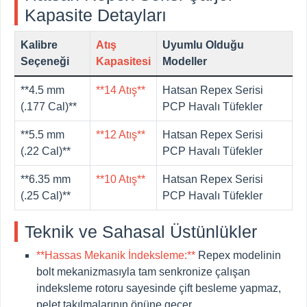
Kapasite Detayları
Kalibre
Atış
Uyumlu Olduğu
Seçeneği
Kapasitesi
Modeller
**4.5 mm
**14 Atış**
Hatsan Repex Serisi
(.177 Cal)**
PCP Havalı Tüfekler
**5.5 mm
**12 Atış**
Hatsan Repex Serisi
(.22 Cal)**
PCP Havalı Tüfekler
**6.35 mm
**10 Atış**
Hatsan Repex Serisi
(.25 Cal)**
PCP Havalı Tüfekler
Teknik ve Sahasal Üstünlükler
**Hassas Mekanik İndeksleme:**
Repex modelinin
bolt mekanizmasıyla tam senkronize çalışan
indeksleme rotoru sayesinde çift besleme yapmaz,
pelet takılmalarının önüne geçer.