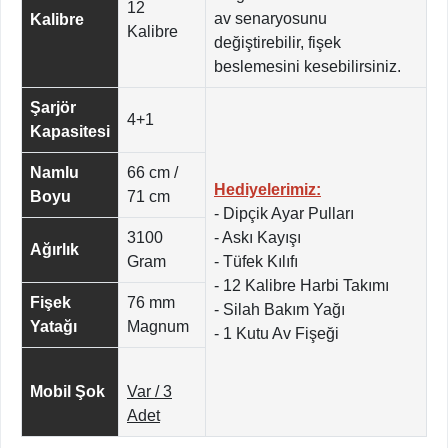
12
av senaryosunu
Kalibre
Kalibre
değiştirebilir, fişek
beslemesini kesebilirsiniz.
Şarjör
4+1
Kapasitesi
Namlu
66 cm /
Hediyelerimiz:
Boyu
71 cm
- Dipçik Ayar Pulları
3100
- Askı Kayışı
Ağırlık
Gram
- Tüfek Kılıfı
- 12 Kalibre Harbi Takımı
Fişek
76 mm
- Silah Bakım Yağı
Yatağı
Magnum
- 1 Kutu Av Fişeği
Mobil Şok
Var / 3
Adet