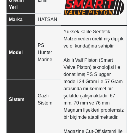
Üretim
İzmir
Yeri
Marka
HATSAN
Yüksek kalite Sentetik
Malzemeden üretilmiş dipçik
PS
ve el kundağına sahiptir.
Model
Hunter
Marine
Akıllı Valf Piston (Smart
Valve Piston) teknolojisi ile
donatılmış PS Slugger
modeli 24 Gram ile 57 Gram
arasında mükemmel bir
Gazlı
şekilde çalışmaktadır. 67
Sistem
Sistem
mm, 70 mm ve 76 mm
Magnum fişekleri problemsiz
bir biçimde atabilmektedir.
Magazine Cut-Off sistemi ile