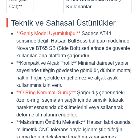
Cal)**
Kullananlar
Teknik ve Sahasal Üstünlükler
**Geniş Model Uyumluluğu:**
Sadece AT44
serisinde değil; Hatsan BullBoss bullpup modelinde,
Nova ve BT65 SB (Side Bolt) serilerinde de güvenle
kullanılan ana platform şarjörüdür.
**Kompakt ve Alçak Profil:**
Minimal dairesel yapısı
sayesinde tüfeğin gövdesine gömülür, dürbün montaj
hattını hiçbir şekilde engellemez ve alçak ayak
kullanımına izin verir.
**O-Ring Korumalı Sürüş:**
Şarjör dış çeperindeki
özel o-ring, saçmaları şarjör içinde sımsıkı tutarak
hareket esnasında dökülmelerini veya sallanarak
deforme olmalarını engeller.
**Maksimum Ömürlü Mekanik:**
Hatsan fabrikasında
milimetrik CNC toleranslarıyla işlenmiştir; tüfeğin
kurma kolu indeksleme tırnağına zarar vermez,