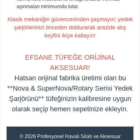
aşınmaları minimumda tutar.
Klasik mekaniğin güvencesinden şaşmayın; yedek
şarjörlerinizi önceden doldurarak arazide atış
keyfini ikiye katlayın!
EFSANE TÜFEĞE ORİJİNAL
AKSESUAR!
Hatsan orijinal fabrika üretimi olan bu
**Nova & SuperNova/Rotary Serisi Yedek
Şarjörünü** tüfeğinizin kalibresine uygun
olarak seçip hemen sepetinize ekleyin.
© 2026 Profesyonel Havalı Silah ve Aksesuar