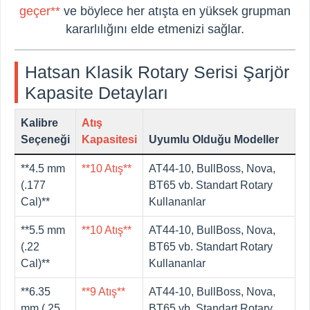
geçer**
ve böylece her atışta en yüksek grupman
kararlılığını elde etmenizi sağlar.
Hatsan Klasik Rotary Serisi Şarjör
Kapasite Detayları
Kalibre
Atış
Seçeneği
Kapasitesi
Uyumlu Olduğu Modeller
**4.5 mm
**10 Atış**
AT44-10, BullBoss, Nova,
(.177
BT65 vb. Standart Rotary
Cal)**
Kullananlar
**5.5 mm
**10 Atış**
AT44-10, BullBoss, Nova,
(.22
BT65 vb. Standart Rotary
Cal)**
Kullananlar
**6.35
**9 Atış**
AT44-10, BullBoss, Nova,
mm (.25
BT65 vb. Standart Rotary