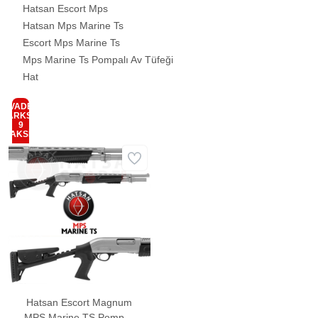
Hatsan Escort Mps
Hatsan Mps Marine Ts
Escort Mps Marine Ts
Mps Marine Ts Pompalı Av Tüfeği
Hat
VADE
FARKSIZ
9
TAKSİT
Hatsan Escort Magnum
MPS Marine TS Pompalı