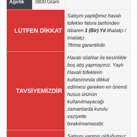
Ağırlık
3800 Gram
Satışını yaptığımız havalı
tüfekler fatura tarihinden
LÜTFEN DİKKAT
itibaren
1 (Bir) Yıl
ithalatçı /
imalatçı
?firma garantilidir.
Havalı silahlar ile kesinlikle
boş atış yapmayınız. Yaylı
Havalı tüfeklerin
kullanımında dikkat
edilmesi gereken en önemli
TAVSİYEMİZDİR
husus ürünün
kullanılmayacağı
zamanlarda kurulu
vaziyette
bırakılmamasıdır.
Satışını yapmış olduğumuz