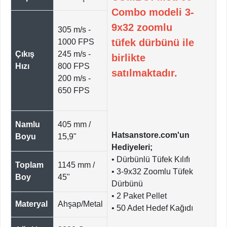
Combo modeli 3-
9x32 zoomlu
305 m/s -
tüfek dürbünü ile
1000 FPS
Çıkış
245 m/s -
birlikte
Hızı
800 FPS
satılmaktadır.
200 m/s -
650 FPS
Namlu
405 mm /
Hatsanstore.com'un
Boyu
15,9"
Hediyeleri;
• Dürbünlü Tüfek Kılıfı
Toplam
1145 mm /
• 3-9x32 Zoomlu Tüfek
Boy
45"
Dürbünü
• 2 Paket Pellet
Materyal
Ahşap/Metal
• 50 Adet Hedef Kağıdı