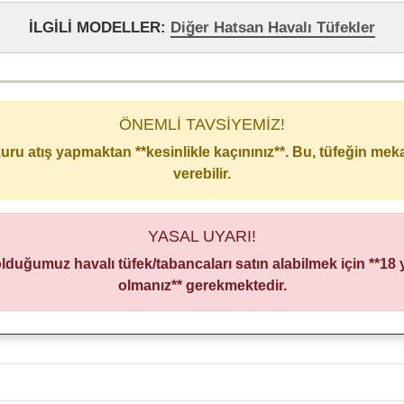
İLGİLİ MODELLER:
Diğer Hatsan Havalı Tüfekler
ÖNEMLİ TAVSİYEMİZ!
 kuru atış yapmaktan **kesinlikle kaçınınız**. Bu, tüfeğin me
verebilir.
YASAL UYARI!
olduğumuz havalı tüfek/tabancaları satın alabilmek için **18
olmanız** gerekmektedir.