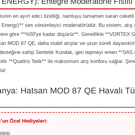
ENERGY): Entegre Moderatörle Fısıltı 
inin en ayırt edici özelliği, namluyu tamamen saran ceketli
 Energy)** ses sönümleyici moderatörüdür. Bu sistem, atış s
lere göre **%50'ye kadar düşürür**. Genellikle **VORTEX G
ılan MOD 87 QE, daha stabil atışlar ve uzun süreli dayanıklıl
 desteğine sahip Sentetik Kundak, geri tepmeyi emen **SAS 
abilir **Quattro Tetik** ile maksimum atış konforu sağlar. Şim
la!
nya: Hatsan MOD 87 QE Havalı Tü
’un Özel Hediyeleri:
bünü