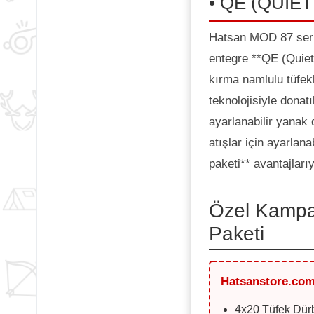
• QE (QUIET 
Hatsan MOD 87 seris
entegre **QE (Quiet
kırma namlulu tüfek
teknolojisiyle donat
ayarlanabilir yanak
atışlar için ayarlan
paketi** avantajlarıy
Özel Kampa
Paketi
Hatsanstore.com
4x20 Tüfek Dür