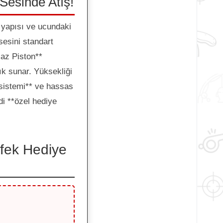
Sesinde Atış!
 yapısı ve ucundaki
esini standart
az Piston**
ık sunar. Yüksekliği
sistemi** ve hassas
di **özel hediye
fek Hediye