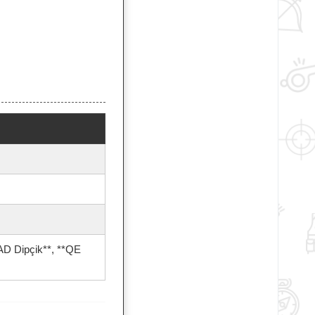
PAD Dipçik**, **QE