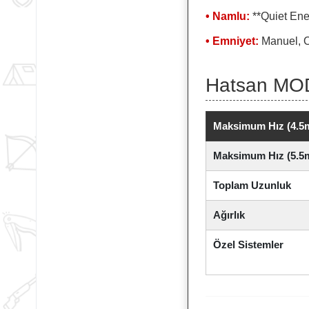
• Namlu:
**Quiet Ene
• Emniyet:
Manuel, O
Hatsan MOD
Maksimum Hız (4.5m
Maksimum Hız (5.5m
Toplam Uzunluk
Ağırlık
Özel Sistemler