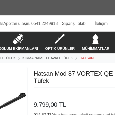
tsApp'tan ulaşın. 0541 2249818
Sipariş Takibi
İletişim
DOLUM EKİPMANLARI
OPTİK ÜRÜNLER
MÜHİMMATLAR
LI TÜFEK
KIRMA NAMLU HAVALI TÜFEK
HATSAN
Hatsan Mod 87 VORTEX QE 
Tüfek
9.799,00 TL
914,57 TL
'den başlayan taksit seçenekleri iç