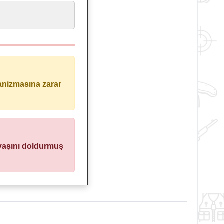
kanizmasına zarar
 yaşını doldurmuş