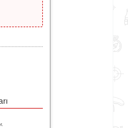
arı
r.