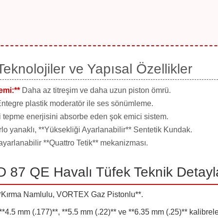
knolojiler ve Yapısal Özellikler
mi:**
Daha az titreşim ve daha uzun piston ömrü.
ntegre plastik moderatör ile ses sönümleme.
i tepme enerjisini absorbe eden şok emici sistem.
o yanaklı, **Yüksekliği Ayarlanabilir** Sentetik Kundak.
 ayarlanabilir **Quattro Tetik** mekanizması.
87 QE Havalı Tüfek Teknik Detayl
*Kırma Namlulu, VORTEX Gaz Pistonlu**.
**4.5 mm (.177)**, **5.5 mm (.22)** ve **6.35 mm (.25)** kalibrele