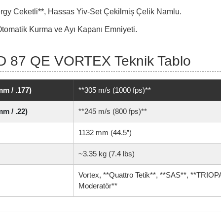
rgy Ceketli**, Hassas Yiv-Set Çekilmiş Çelik Namlu.
tomatik Kurma ve Ayı Kapanı Emniyeti.
 87 QE VORTEX Teknik Tablo
m / .177)
**305 m/s (1000 fps)**
m / .22)
**245 m/s (800 fps)**
1132 mm (44.5”)
~3.35 kg (7.4 lbs)
Vortex, **Quattro Tetik**, **SAS**, **TRIO
Moderatör**