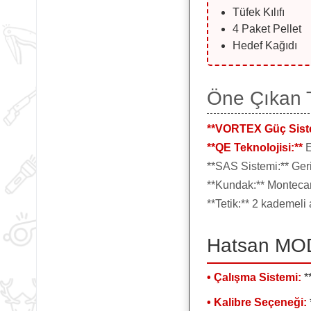
Tüfek Kılıfı
4 Paket Pellet
Hedef Kağıdı
Öne Çıkan Te
**VORTEX Güç Siste
**QE Teknolojisi:**
E
**SAS Sistemi:** Ger
**Kundak:** Montecarl
**Tetik:** 2 kademeli
Hatsan MOD 
• Çalışma Sistemi:
*
• Kalibre Seçeneği: