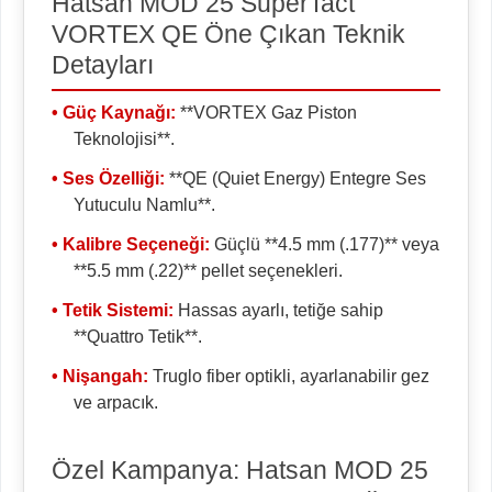
Hatsan MOD 25 SuperTact
VORTEX QE Öne Çıkan Teknik
Detayları
• Güç Kaynağı:
**VORTEX Gaz Piston
Teknolojisi**.
• Ses Özelliği:
**QE (Quiet Energy) Entegre Ses
Yutuculu Namlu**.
• Kalibre Seçeneği:
Güçlü **4.5 mm (.177)** veya
**5.5 mm (.22)** pellet seçenekleri.
• Tetik Sistemi:
Hassas ayarlı, tetiğe sahip
**Quattro Tetik**.
• Nişangah:
Truglo fiber optikli, ayarlanabilir gez
ve arpacık.
Özel Kampanya: Hatsan MOD 25