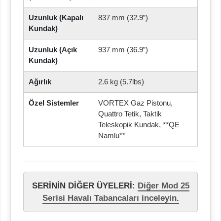
Uzunluk (Kapalı
837 mm (32.9”)
Kundak)
Uzunluk (Açık
937 mm (36.9”)
Kundak)
Ağırlık
2.6 kg (5.7lbs)
Özel Sistemler
VORTEX Gaz Pistonu,
Quattro Tetik, Taktik
Teleskopik Kundak, **QE
Namlu**
SERİNİN DİĞER ÜYELERİ:
Diğer Mod 25
Serisi Havalı Tabancaları inceleyin.