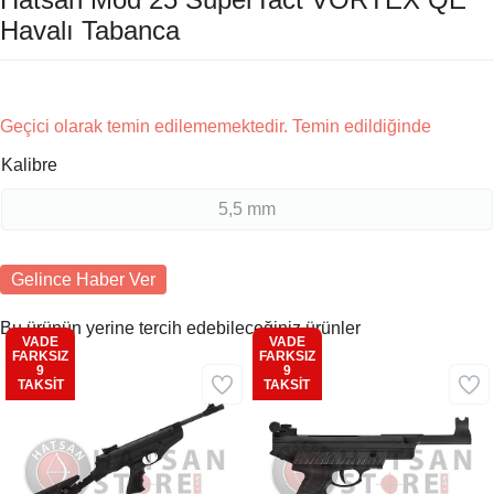
Havalı Tabanca
Geçici olarak temin edilememektedir. Temin edildiğinde
Kalibre
5,5 mm
Gelince Haber Ver
Bu ürünün yerine tercih edebileceğiniz ürünler
VADE
VADE
FARKSIZ
FARKSIZ
9
9
Kargo
Kargo
TAKSİT
TAKSİT
Bedava
Bedava