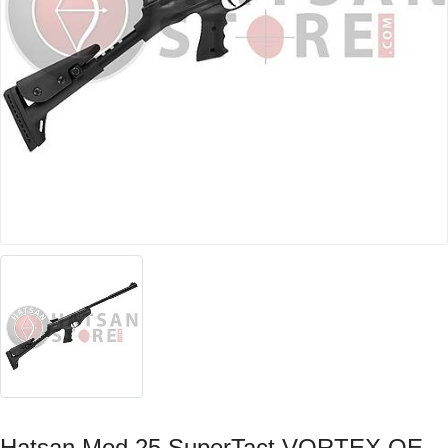
Hatsan Mod 25 SuperTact VORTEX QE