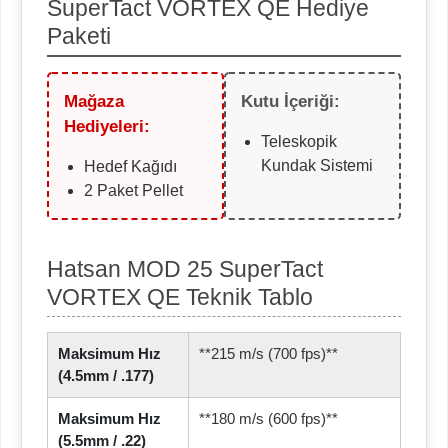
SuperTact VORTEX QE Hediye
Paketi
Mağaza
Kutu İçeriği:
Hediyeleri:
Teleskopik
Kundak Sistemi
Hedef Kağıdı
2 Paket Pellet
Hatsan MOD 25 SuperTact
VORTEX QE Teknik Tablo
Maksimum Hız
**215 m/s (700 fps)**
(4.5mm / .177)
Maksimum Hız
**180 m/s (600 fps)**
(5.5mm / .22)