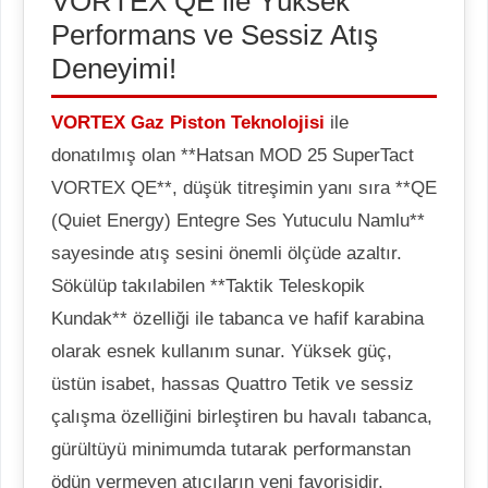
VORTEX QE ile Yüksek
Performans ve Sessiz Atış
Deneyimi!
VORTEX Gaz Piston Teknolojisi
ile
donatılmış olan **Hatsan MOD 25 SuperTact
VORTEX QE**, düşük titreşimin yanı sıra **QE
(Quiet Energy) Entegre Ses Yutuculu Namlu**
sayesinde atış sesini önemli ölçüde azaltır.
Sökülüp takılabilen **Taktik Teleskopik
Kundak** özelliği ile tabanca ve hafif karabina
olarak esnek kullanım sunar. Yüksek güç,
üstün isabet, hassas Quattro Tetik ve sessiz
çalışma özelliğini birleştiren bu havalı tabanca,
gürültüyü minimumda tutarak performanstan
ödün vermeyen atıcıların yeni favorisidir.