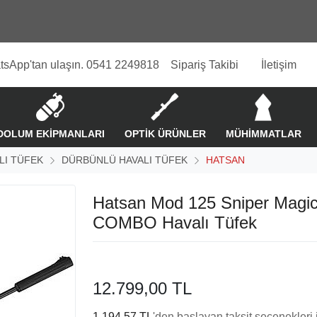
tsApp'tan ulaşın. 0541 2249818
Sipariş Takibi
İletişim
DOLUM EKİPMANLARI
OPTİK ÜRÜNLER
MÜHİMMATLAR
LI TÜFEK
DÜRBÜNLÜ HAVALI TÜFEK
HATSAN
Hatsan Mod 125 Sniper Magi
COMBO Havalı Tüfek
12.799,00 TL
1.194,57 TL
'den başlayan taksit seçenekleri 