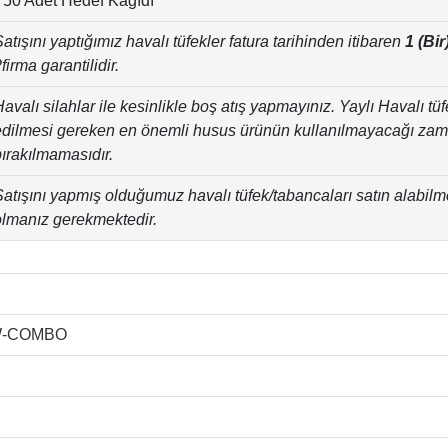
• 50 Adet Hedef Kağıdı
atışını yaptığımız havalı tüfekler fatura tarihinden itibaren
1 (Bir
firma garantilidir.
avalı silahlar ile kesinlikle boş atış yapmayınız. Yaylı Havalı tü
edilmesi gereken en önemli husus ürünün kullanılmayacağı zama
bırakılmamasıdır.
Satışını yapmış olduğumuz havalı tüfek/tabancaları satın alabilm
olmanız gerekmektedir.
W-COMBO