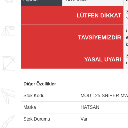
S
LÜTFEN DİKKAT
?
H
TAVSİYEMİZDİR
YASAL UYARI
Diğer Özellikler
Stok Kodu
MOD-125-SNIPER-M
Marka
HATSAN
Stok Durumu
Var