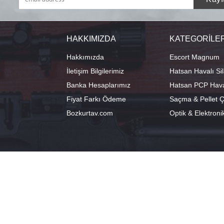
HAKKIMIZDA
KATEGORİLE
Hakkımızda
Escort Magnum
İletişim Bilgilerimiz
Hatsan Havalı Sil
Banka Hesaplarımız
Hatsan PCP Haval
Fiyat Farkı Ödeme
Saçma & Pellet Çe
Bozkurtav.com
Optik & Elektroni
info@hatsanstore.com
Merkez: Ala
0541 224 98 18
40°11'07.1"N