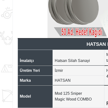
HATSAN 
M
t
İmalatçı
Hatsan Silah Sanayi
Üretim Yeri
İzmir
4
Marka
HATSAN
Mod 125 Sniper
Model
Magic Wood COMBO