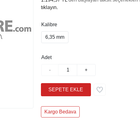
tıklayın.
Kalibre
6,35 mm
Adet
-
+
Kargo Bedava