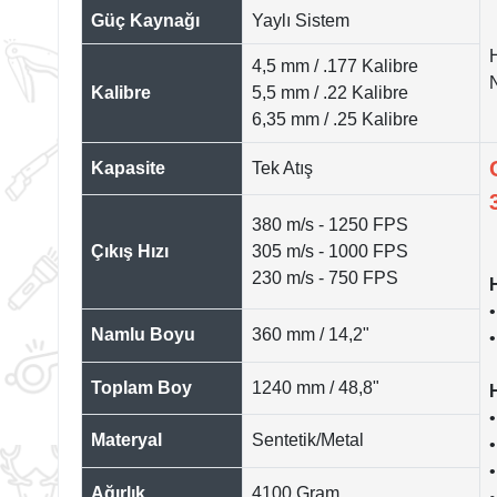
Güç Kaynağı
Yaylı Sistem
4,5 mm / .177 Kalibre
N
Kalibre
5,5 mm / .22 Kalibre
6,35 mm / .25 Kalibre
Kapasite
Tek Atış
380 m/s - 1250 FPS
Çıkış Hızı
305 m/s - 1000 FPS
230 m/s - 750 FPS
Namlu Boyu
360 mm / 14,2"
Toplam Boy
1240 mm / 48,8"
•
Materyal
Sentetik/Metal
•
Ağırlık
4100 Gram