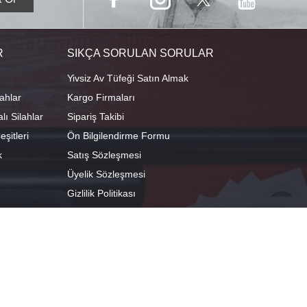
R
SIKÇA SORULAN SORULAR
Yivsiz Av Tüfeği Satın Almak
ahlar
Kargo Firmaları
ı Silahlar
Sipariş Takibi
şitleri
Ön Bilgilendirme Formu
k
Satış Sözleşmesi
Üyelik Sözleşmesi
Gizlilik Politikası
camescit Mah. Kümbet Sokak No:4/A Osmangazi/BURSA
 29°04'01.8"E