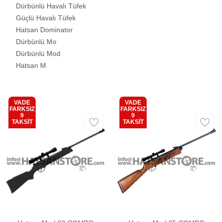
Dürbünlü Havalı Tüfek
Güçlü Havalı Tüfek
Hatsan Dominator
Dürbünlü Mo
Dürbünlü Mod
Hatsan M
VADE
VADE
FARKSIZ
FARKSIZ
9
9
Kargo
Kargo
TAKSİT
TAKSİT
Bedava
Bedava